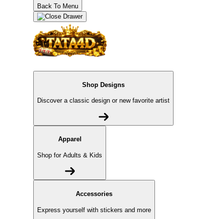
Back To Menu
Shop Designs
Discover a classic design or new favorite artist
Apparel
Shop for Adults & Kids
Accessories
Express yourself with stickers and more