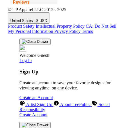
© TP Apparel LLC 2012 - 2025
United States - $ USD
Product Safety
Intellectual Property Policy
CA: Do Not Sell
My Personal Information
Privacy Policy
Terms
Welcome Guest!
Log In
Sign Up
Create an account to save your favorite designs for
viewing anytime, on any device.
Create an Account
Artist Sign Up
About TeePublic
Social
Responsibility
Create Account