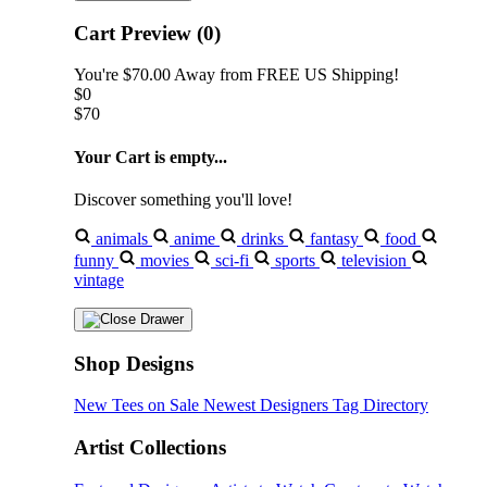
Cart Preview (0)
You're
$70.00
Away from
FREE US Shipping!
$0
$70
Your Cart is empty...
Discover something you'll love!
animals
anime
drinks
fantasy
food
funny
movies
sci-fi
sports
television
vintage
Shop Designs
New Tees on Sale
Newest Designers
Tag Directory
Artist Collections