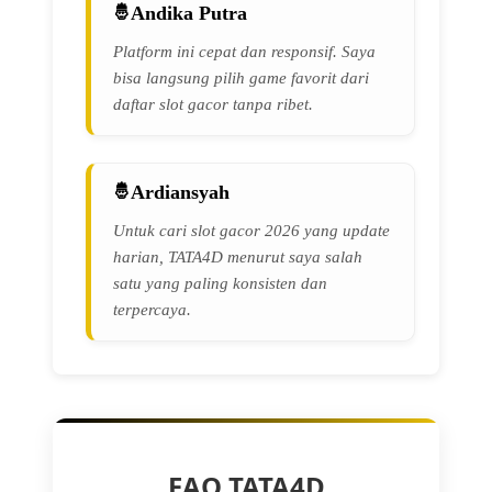
Andika Putra
Platform ini cepat dan responsif. Saya
bisa langsung pilih game favorit dari
daftar slot gacor tanpa ribet.
Ardiansyah
Untuk cari slot gacor 2026 yang update
harian, TATA4D menurut saya salah
satu yang paling konsisten dan
terpercaya.
FAQ TATA4D