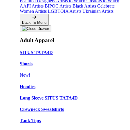
Featured Designers
Artists to Watch
Creators to Watch
AAPI Artists
BIPOC Artists
Black Artists
Celebrate
Women Artists
LGBTQIA Artists
Ukrainian Artists
Back To Menu
Adult Apparel
SITUS TATA4D
Shorts
New!
Hoodies
Long Sleeve SITUS TATA4D
Crewneck Sweatshirts
Tank Tops