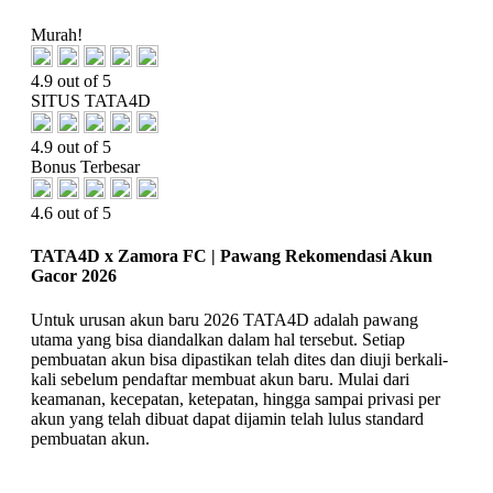
Murah!
4.9 out of 5
SITUS TATA4D
4.9 out of 5
Bonus Terbesar
4.6 out of 5
TATA4D x Zamora FC | Pawang Rekomendasi Akun
Gacor 2026
Untuk urusan akun baru 2026 TATA4D adalah pawang
utama yang bisa diandalkan dalam hal tersebut. Setiap
pembuatan akun bisa dipastikan telah dites dan diuji berkali-
kali sebelum pendaftar membuat akun baru. Mulai dari
keamanan, kecepatan, ketepatan, hingga sampai privasi per
akun yang telah dibuat dapat dijamin telah lulus standard
pembuatan akun.