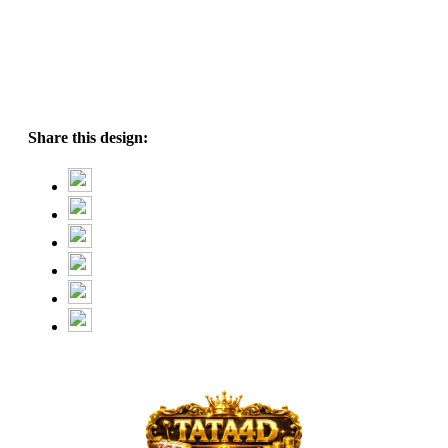
Share this design: