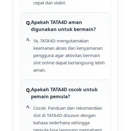
cepat dan stabil.
Apakah TATA4D aman
digunakan untuk bermain?
Ya, TATA4D mengutamakan
keamanan akses dan kenyamanan
pengguna agar aktivitas bermain
slot online dapat berlangsung lebih
aman.
Apakah TATA4D cocok untuk
pemain pemula?
Cocok. Panduan dan rekomendasi
slot di TATA4D disusun dengan
bahasa sederhana sehingga
pemula bisa langsung memahami