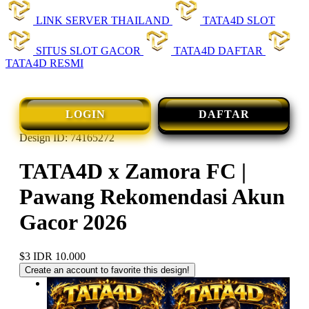
LINK SERVER THAILAND
TATA4D SLOT
SITUS SLOT GACOR
TATA4D DAFTAR
TATA4D RESMI
LOGIN
DAFTAR
Design ID: 74165272
TATA4D x Zamora FC |
Pawang Rekomendasi Akun
Gacor 2026
$3
IDR 10.000
Create an account to favorite this design!