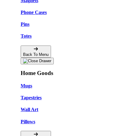
Magnets
Phone Cases
Pins
Totes
Back To Menu
Home Goods
Mugs
Tapestries
Wall Art
Pillows