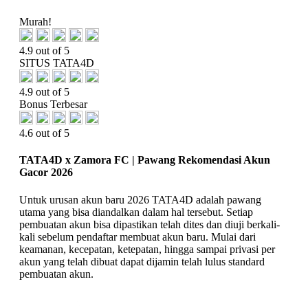
Murah!
4.9 out of 5
SITUS TATA4D
4.9 out of 5
Bonus Terbesar
4.6 out of 5
TATA4D x Zamora FC | Pawang Rekomendasi Akun
Gacor 2026
Untuk urusan akun baru 2026 TATA4D adalah pawang
utama yang bisa diandalkan dalam hal tersebut. Setiap
pembuatan akun bisa dipastikan telah dites dan diuji berkali-
kali sebelum pendaftar membuat akun baru. Mulai dari
keamanan, kecepatan, ketepatan, hingga sampai privasi per
akun yang telah dibuat dapat dijamin telah lulus standard
pembuatan akun.