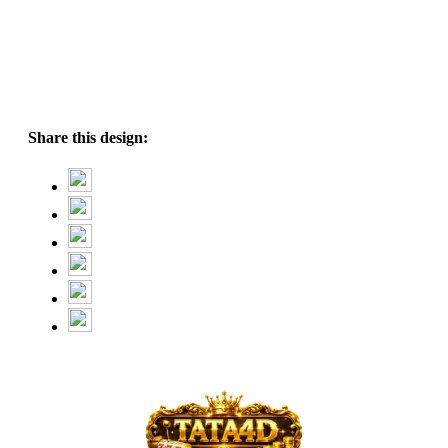
Share this design: