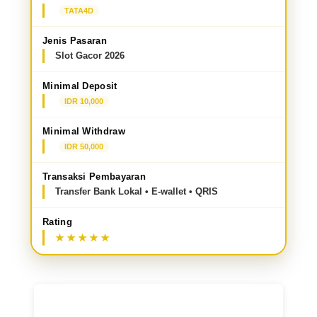
TATA4D
Jenis Pasaran
Slot Gacor 2026
Minimal Deposit
IDR 10,000
Minimal Withdraw
IDR 50,000
Transaksi Pembayaran
Transfer Bank Lokal • E-wallet • QRIS
Rating