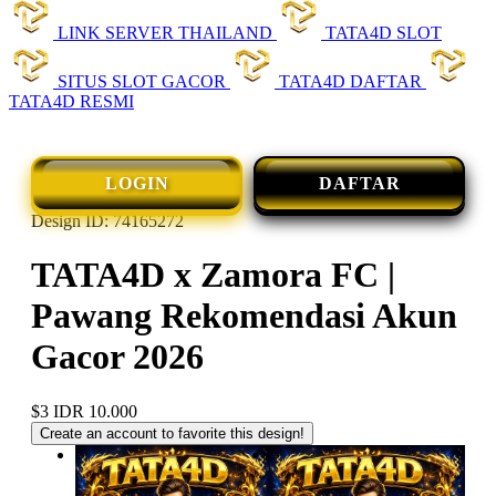
LINK SERVER THAILAND
TATA4D SLOT
SITUS SLOT GACOR
TATA4D DAFTAR
TATA4D RESMI
LOGIN
DAFTAR
Design ID: 74165272
TATA4D x Zamora FC |
Pawang Rekomendasi Akun
Gacor 2026
$3
IDR 10.000
Create an account to favorite this design!