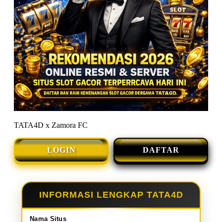
TATA4D x Zamora FC
LOGIN
DAFTAR
INFORMASI LENGKAP TATA4D
Nama Situs