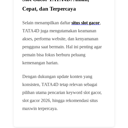
Cepat, dan Terpercaya
Selain menampilkan daftar
situs slot gacor
,
TATA4D juga mengutamakan keamanan
akses, performa website, dan kenyamanan
pengguna saat bermain. Hal ini penting agar
pemain bisa fokus berburu peluang
kemenangan harian.
Dengan dukungan update konten yang
konsisten, TATA4D tetap relevan sebagai
pilihan utama pencarian keyword slot gacor,
slot gacor 2026, hingga rekomendasi situs
maxwin terpercaya.