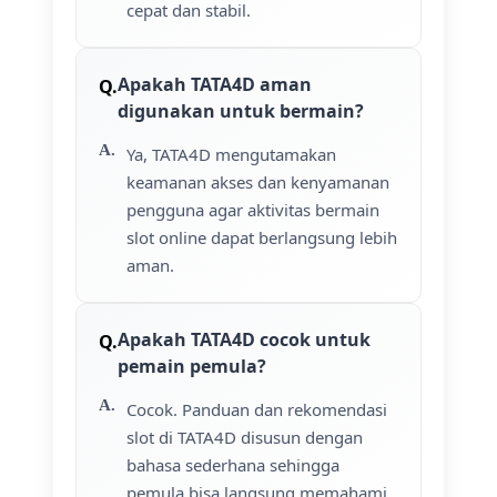
cepat dan stabil.
Apakah TATA4D aman
digunakan untuk bermain?
Ya, TATA4D mengutamakan
keamanan akses dan kenyamanan
pengguna agar aktivitas bermain
slot online dapat berlangsung lebih
aman.
Apakah TATA4D cocok untuk
pemain pemula?
Cocok. Panduan dan rekomendasi
slot di TATA4D disusun dengan
bahasa sederhana sehingga
pemula bisa langsung memahami