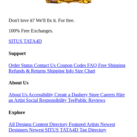
Don't love it? We'll fix it. For free.
100% Free Exchanges.
SITUS TATA4D
Support
Order Status
Contact Us
Coupon Codes
FAQ
Free Shipping
Refunds & Returns
Shipping Info
Size Chart
About Us
About Us
Accessibility
Create a Dashery Store
Careers
Hire
an Artist
Social Responsibility
TeePublic Reviews
Explore
All Designs
Content Directory
Featured Artists
Newest
Designers
Newest SITUS TATA4D
Tag Directory