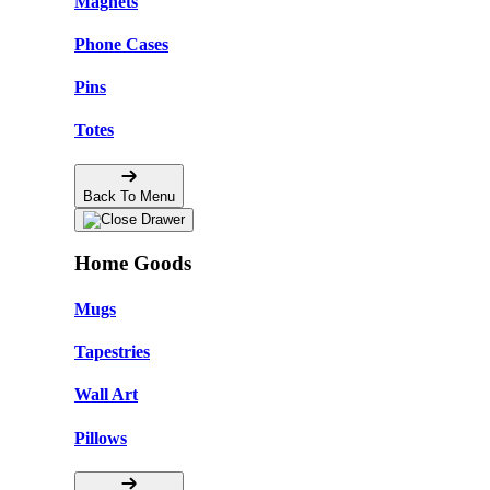
Magnets
Phone Cases
Pins
Totes
Back To Menu
Home Goods
Mugs
Tapestries
Wall Art
Pillows