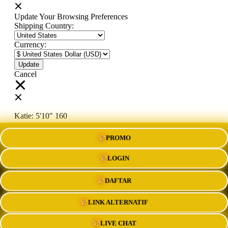
Update Your Browsing Preferences
Shipping Country:
Currency:
Cancel
Katie:
5'10"
160
PROMO
Select your person:
Male
Female
LOGIN
Height
Short
Med
Tall
DAFTAR
Weight
Slim
Avg
Heavy
LINK ALTERNATIF
View Size Chart
LIVE CHAT