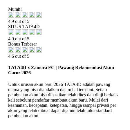
Murah!
4.9 out of 5
SITUS TATA4D
4.9 out of 5
Bonus Terbesar
4.6 out of 5
TATA4D x Zamora FC | Pawang Rekomendasi Akun
Gacor 2026
Untuk urusan akun baru 2026 TATA4D adalah pawang
utama yang bisa diandalkan dalam hal tersebut. Setiap
pembuatan akun bisa dipastikan telah dites dan diuji berkali-
kali sebelum pendaftar membuat akun baru. Mulai dari
keamanan, kecepatan, ketepatan, hingga sampai privasi per
akun yang telah dibuat dapat dijamin telah lulus standard
pembuatan akun.