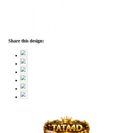
Share this design: