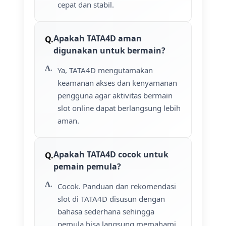
cepat dan stabil.
Apakah TATA4D aman
digunakan untuk bermain?
Ya, TATA4D mengutamakan
keamanan akses dan kenyamanan
pengguna agar aktivitas bermain
slot online dapat berlangsung lebih
aman.
Apakah TATA4D cocok untuk
pemain pemula?
Cocok. Panduan dan rekomendasi
slot di TATA4D disusun dengan
bahasa sederhana sehingga
pemula bisa langsung memahami