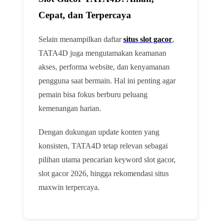
Cepat, dan Terpercaya
Selain menampilkan daftar
situs slot gacor
,
TATA4D juga mengutamakan keamanan
akses, performa website, dan kenyamanan
pengguna saat bermain. Hal ini penting agar
pemain bisa fokus berburu peluang
kemenangan harian.
Dengan dukungan update konten yang
konsisten, TATA4D tetap relevan sebagai
pilihan utama pencarian keyword slot gacor,
slot gacor 2026, hingga rekomendasi situs
maxwin terpercaya.