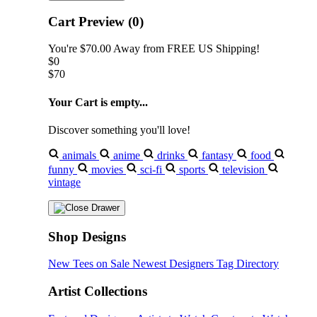
Cart Preview (0)
You're
$70.00
Away from
FREE US Shipping!
$0
$70
Your Cart is empty...
Discover something you'll love!
animals
anime
drinks
fantasy
food
funny
movies
sci-fi
sports
television
vintage
Shop Designs
New Tees on Sale
Newest Designers
Tag Directory
Artist Collections