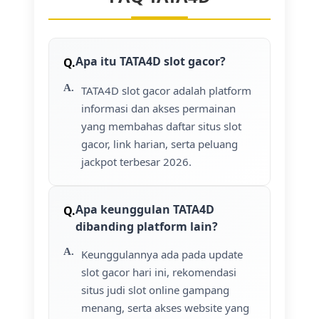
Apa itu TATA4D slot gacor?
TATA4D slot gacor adalah platform
informasi dan akses permainan
yang membahas daftar situs slot
gacor, link harian, serta peluang
jackpot terbesar 2026.
Apa keunggulan TATA4D
dibanding platform lain?
Keunggulannya ada pada update
slot gacor hari ini, rekomendasi
situs judi slot online gampang
menang, serta akses website yang