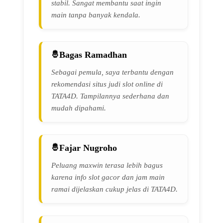
stabil. Sangat membantu saat ingin
main tanpa banyak kendala.
Bagas Ramadhan
Sebagai pemula, saya terbantu dengan
rekomendasi situs judi slot online di
TATA4D. Tampilannya sederhana dan
mudah dipahami.
Fajar Nugroho
Peluang maxwin terasa lebih bagus
karena info slot gacor dan jam main
ramai dijelaskan cukup jelas di TATA4D.