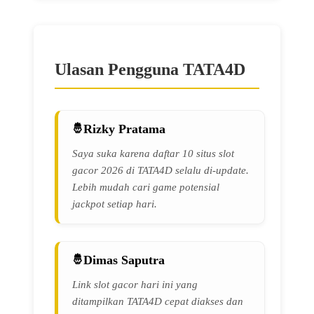
Ulasan Pengguna TATA4D
Rizky Pratama
Saya suka karena daftar 10 situs slot
gacor 2026 di TATA4D selalu di-update.
Lebih mudah cari game potensial
jackpot setiap hari.
Dimas Saputra
Link slot gacor hari ini yang
ditampilkan TATA4D cepat diakses dan