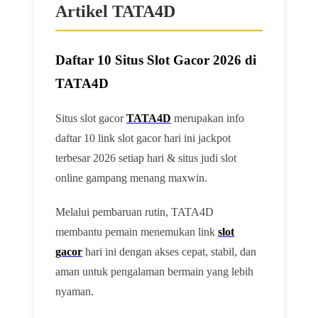
Artikel TATA4D
Daftar 10 Situs Slot Gacor 2026 di
TATA4D
Situs slot gacor
TATA4D
merupakan info
daftar 10 link slot gacor hari ini jackpot
terbesar 2026 setiap hari & situs judi slot
online gampang menang maxwin.
Melalui pembaruan rutin, TATA4D
membantu pemain menemukan link
slot
gacor
hari ini dengan akses cepat, stabil, dan
aman untuk pengalaman bermain yang lebih
nyaman.