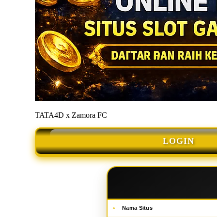
TATA4D x Zamora FC
LOGIN
Nama Situs