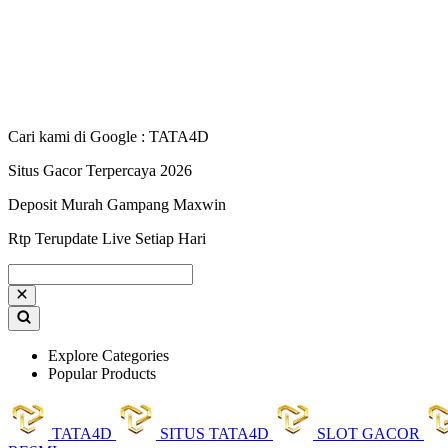
Cari kami di Google : TATA4D
Situs Gacor Terpercaya 2026
Deposit Murah Gampang Maxwin
Rtp Terupdate Live Setiap Hari
Explore Categories
Popular Products
TATA4D
SITUS TATA4D
SLOT GACOR