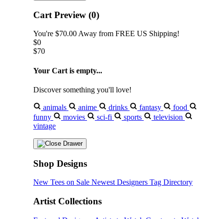
Cart Preview (0)
You're
$70.00
Away from
FREE US Shipping!
$0
$70
Your Cart is empty...
Discover something you'll love!
animals
anime
drinks
fantasy
food
funny
movies
sci-fi
sports
television
vintage
Shop Designs
New Tees on Sale
Newest Designers
Tag Directory
Artist Collections