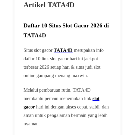
Artikel TATA4D
Daftar 10 Situs Slot Gacor 2026 di
TATA4D
Situs slot gacor
TATA4D
merupakan info
daftar 10 link slot gacor hari ini jackpot
terbesar 2026 setiap hari & situs judi slot
online gampang menang maxwin.
Melalui pembaruan rutin, TATA4D
membantu pemain menemukan link
slot
gacor
hari ini dengan akses cepat, stabil, dan
aman untuk pengalaman bermain yang lebih
nyaman.