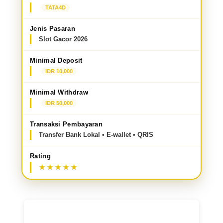
TATA4D
Jenis Pasaran
Slot Gacor 2026
Minimal Deposit
IDR 10,000
Minimal Withdraw
IDR 50,000
Transaksi Pembayaran
Transfer Bank Lokal • E-wallet • QRIS
Rating