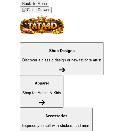
Back To Menu
Shop Designs
Discover a classic design or new favorite artist
Apparel
Shop for Adults & Kids
Accessories
Express yourself with stickers and more