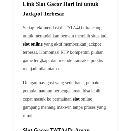
Link Slot Gacor Hari Ini untuk
Jackpot Terbesar
Setiap rekomendasi di TATA4D dirancang
untuk memudahkan pemain memilih situs judi
slot online
yang aktif memberikan jackpot
terbesar. Kombinasi RTP kompetitif, pilihan
game lengkap, dan metode transaksi praktis
menjadi nilai utama.
Dengan navigasi yang sederhana, pemain
pemula maupun berpengalaman bisa lebih
cepat masuk ke permainan
slot
online
gampang menang maxwin tanpa proses yang
rumit.
Slot Gacor TATA4D: Aman,