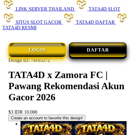
LINK SERVER THAILAND
TATA4D SLOT
SITUS SLOT GACOR
TATA4D DAFTAR
TATA4D RESMI
LOGIN
DAFTAR
Design ID: 74165272
TATA4D x Zamora FC |
Pawang Rekomendasi Akun
Gacor 2026
$3
IDR 10.000
Create an account to favorite this design!