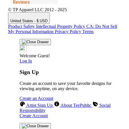
© TP Apparel LLC 2012 - 2025
United States - $ USD
Product Safety
Intellectual Property Policy
CA: Do Not Sell
My Personal Information
Privacy Policy
Terms
Welcome Guest!
Log In
Sign Up
Create an account to save your favorite designs for
viewing anytime, on any device.
Create an Account
Artist Sign Up
About TeePublic
Social
Responsibility
Create Account