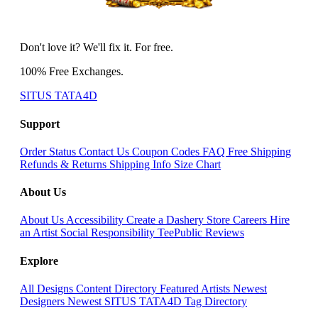
Don't love it? We'll fix it. For free.
100% Free Exchanges.
SITUS TATA4D
Support
Order Status
Contact Us
Coupon Codes
FAQ
Free Shipping
Refunds & Returns
Shipping Info
Size Chart
About Us
About Us
Accessibility
Create a Dashery Store
Careers
Hire
an Artist
Social Responsibility
TeePublic Reviews
Explore
All Designs
Content Directory
Featured Artists
Newest
Designers
Newest SITUS TATA4D
Tag Directory