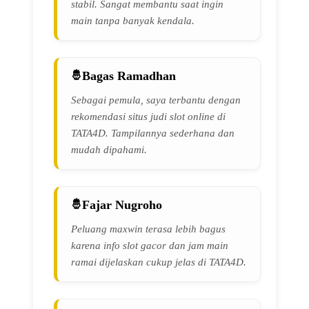
stabil. Sangat membantu saat ingin
main tanpa banyak kendala.
Bagas Ramadhan
Sebagai pemula, saya terbantu dengan
rekomendasi situs judi slot online di
TATA4D. Tampilannya sederhana dan
mudah dipahami.
Fajar Nugroho
Peluang maxwin terasa lebih bagus
karena info slot gacor dan jam main
ramai dijelaskan cukup jelas di TATA4D.