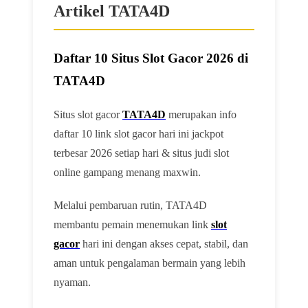
Artikel TATA4D
Daftar 10 Situs Slot Gacor 2026 di
TATA4D
Situs slot gacor
TATA4D
merupakan info
daftar 10 link slot gacor hari ini jackpot
terbesar 2026 setiap hari & situs judi slot
online gampang menang maxwin.
Melalui pembaruan rutin, TATA4D
membantu pemain menemukan link
slot
gacor
hari ini dengan akses cepat, stabil, dan
aman untuk pengalaman bermain yang lebih
nyaman.