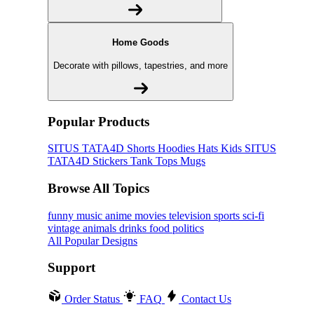
Home Goods
Decorate with pillows, tapestries, and more
Popular Products
SITUS TATA4D
Shorts
Hoodies
Hats
Kids SITUS
TATA4D
Stickers
Tank Tops
Mugs
Browse All Topics
funny
music
anime
movies
television
sports
sci-fi
vintage
animals
drinks
food
politics
All Popular Designs
Support
Order Status
FAQ
Contact Us