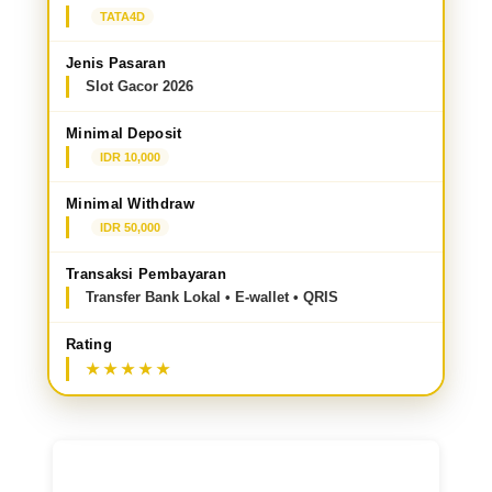
TATA4D
Jenis Pasaran
Slot Gacor 2026
Minimal Deposit
IDR 10,000
Minimal Withdraw
IDR 50,000
Transaksi Pembayaran
Transfer Bank Lokal • E-wallet • QRIS
Rating