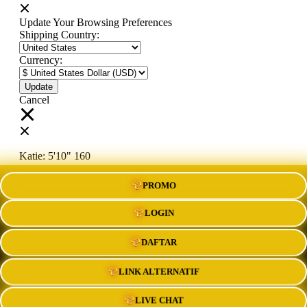
Update Your Browsing Preferences
Shipping Country:
Currency:
Cancel
Katie:
5'10"
160
PROMO
Select your person:
Male
Female
LOGIN
Height
Short
Med
Tall
DAFTAR
Weight
Slim
Avg
Heavy
LINK ALTERNATIF
View Size Chart
LIVE CHAT