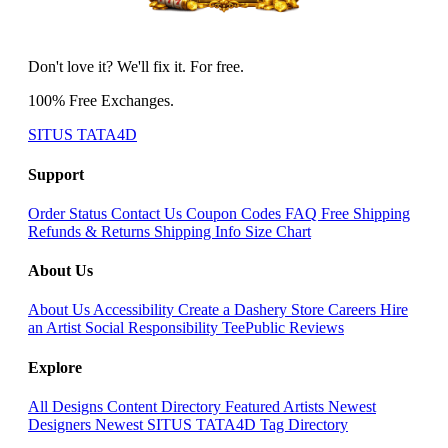
Don't love it? We'll fix it. For free.
100% Free Exchanges.
SITUS TATA4D
Support
Order Status
Contact Us
Coupon Codes
FAQ
Free Shipping
Refunds & Returns
Shipping Info
Size Chart
About Us
About Us
Accessibility
Create a Dashery Store
Careers
Hire
an Artist
Social Responsibility
TeePublic Reviews
Explore
All Designs
Content Directory
Featured Artists
Newest
Designers
Newest SITUS TATA4D
Tag Directory