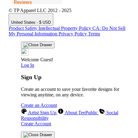
© TP Apparel LLC 2012 - 2025
United States - $ USD
Product Safety
Intellectual Property Policy
CA: Do Not Sell
My Personal Information
Privacy Policy
Terms
Welcome Guest!
Log In
Sign Up
Create an account to save your favorite designs for
viewing anytime, on any device.
Create an Account
Artist Sign Up
About TeePublic
Social
Responsibility
Create Account