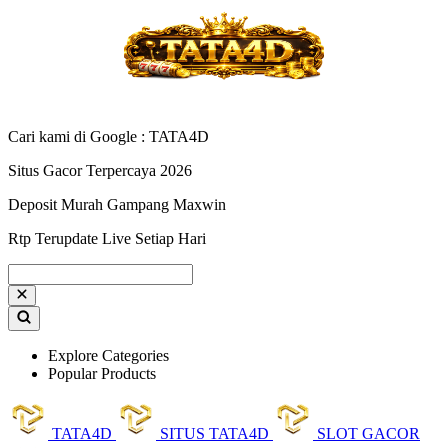
Cari kami di Google : TATA4D
Situs Gacor Terpercaya 2026
Deposit Murah Gampang Maxwin
Rtp Terupdate Live Setiap Hari
Explore Categories
Popular Products
TATA4D
SITUS TATA4D
SLOT GACOR