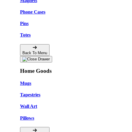
Magnets
Phone Cases
Pins
Totes
Back To Menu
Home Goods
Mugs
Tapestries
Wall Art
Pillows