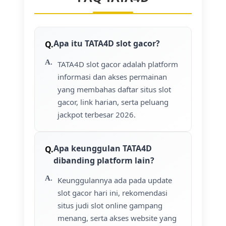
Apa itu TATA4D slot gacor?
TATA4D slot gacor adalah platform
informasi dan akses permainan
yang membahas daftar situs slot
gacor, link harian, serta peluang
jackpot terbesar 2026.
Apa keunggulan TATA4D
dibanding platform lain?
Keunggulannya ada pada update
slot gacor hari ini, rekomendasi
situs judi slot online gampang
menang, serta akses website yang