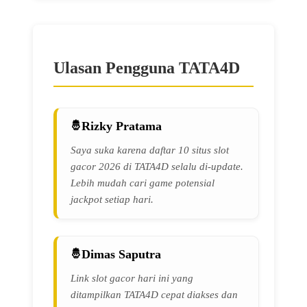
Ulasan Pengguna TATA4D
Rizky Pratama
Saya suka karena daftar 10 situs slot
gacor 2026 di TATA4D selalu di-update.
Lebih mudah cari game potensial
jackpot setiap hari.
Dimas Saputra
Link slot gacor hari ini yang
ditampilkan TATA4D cepat diakses dan