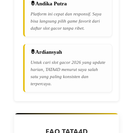
Andika Putra
Platform ini cepat dan responsif. Saya
bisa langsung pilih game favorit dari
daftar slot gacor tanpa ribet.
Ardiansyah
Untuk cari slot gacor 2026 yang update
harian, TATA4D menurut saya salah
satu yang paling konsisten dan
terpercaya.
FAQ TATA4D