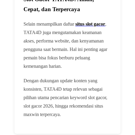
Cepat, dan Terpercaya
Selain menampilkan daftar
situs slot gacor
,
TATA4D juga mengutamakan keamanan
akses, performa website, dan kenyamanan
pengguna saat bermain. Hal ini penting agar
pemain bisa fokus berburu peluang
kemenangan harian.
Dengan dukungan update konten yang
konsisten, TATA4D tetap relevan sebagai
pilihan utama pencarian keyword slot gacor,
slot gacor 2026, hingga rekomendasi situs
maxwin terpercaya.