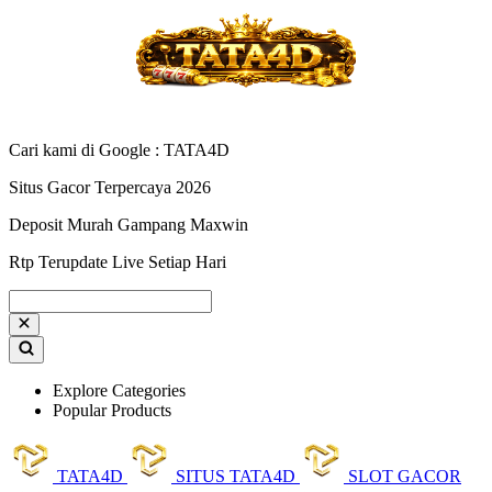
Cari kami di Google : TATA4D
Situs Gacor Terpercaya 2026
Deposit Murah Gampang Maxwin
Rtp Terupdate Live Setiap Hari
Explore Categories
Popular Products
TATA4D
SITUS TATA4D
SLOT GACOR