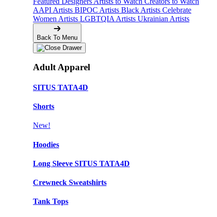
Featured Designers
Artists to Watch
Creators to Watch
AAPI Artists
BIPOC Artists
Black Artists
Celebrate
Women Artists
LGBTQIA Artists
Ukrainian Artists
Back To Menu
Adult Apparel
SITUS TATA4D
Shorts
New!
Hoodies
Long Sleeve SITUS TATA4D
Crewneck Sweatshirts
Tank Tops