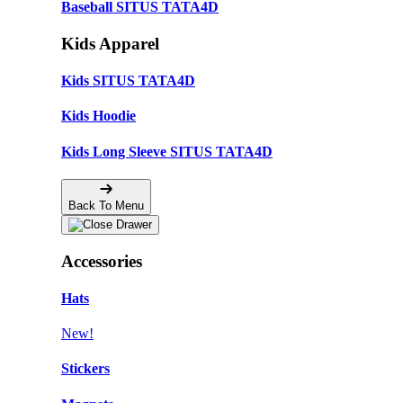
Baseball SITUS TATA4D
Kids Apparel
Kids SITUS TATA4D
Kids Hoodie
Kids Long Sleeve SITUS TATA4D
Back To Menu
Accessories
Hats
New!
Stickers