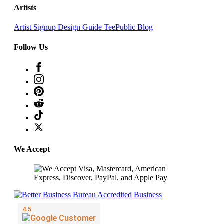
Artists
Artist Signup
Design Guide
TeePublic Blog
Follow Us
We Accept