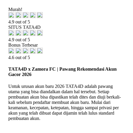
Murah!
4.9 out of 5
SITUS TATA4D
4.9 out of 5
Bonus Terbesar
4.6 out of 5
TATA4D x Zamora FC | Pawang Rekomendasi Akun
Gacor 2026
Untuk urusan akun baru 2026 TATA4D adalah pawang
utama yang bisa diandalkan dalam hal tersebut. Setiap
pembuatan akun bisa dipastikan telah dites dan diuji berkali-
kali sebelum pendaftar membuat akun baru. Mulai dari
keamanan, kecepatan, ketepatan, hingga sampai privasi per
akun yang telah dibuat dapat dijamin telah lulus standard
pembuatan akun.