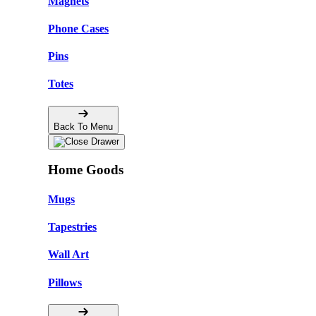
Magnets
Phone Cases
Pins
Totes
Back To Menu
Home Goods
Mugs
Tapestries
Wall Art
Pillows