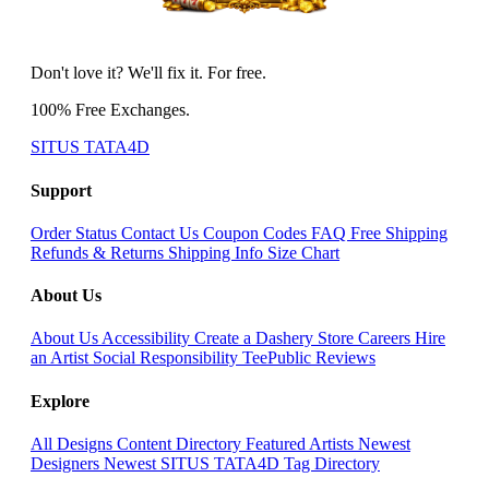
Don't love it? We'll fix it. For free.
100% Free Exchanges.
SITUS TATA4D
Support
Order Status
Contact Us
Coupon Codes
FAQ
Free Shipping
Refunds & Returns
Shipping Info
Size Chart
About Us
About Us
Accessibility
Create a Dashery Store
Careers
Hire
an Artist
Social Responsibility
TeePublic Reviews
Explore
All Designs
Content Directory
Featured Artists
Newest
Designers
Newest SITUS TATA4D
Tag Directory