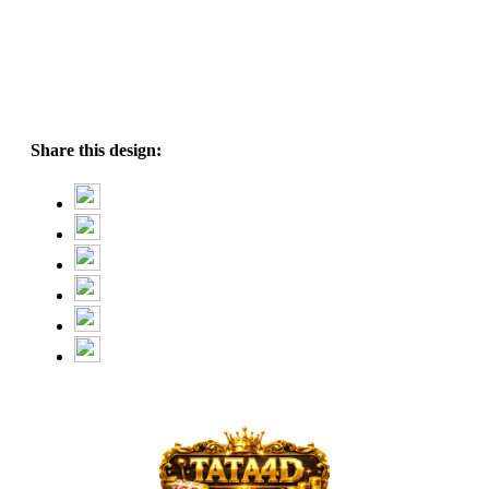
Share this design: