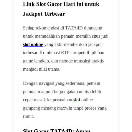
Link Slot Gacor Hari Ini untuk
Jackpot Terbesar
Setiap rekomendasi di TATA4D dirancang
untuk memudahkan pemain memilih situs judi
slot online
yang aktif memberikan jackpot
terbesar. Kombinasi RTP kompetitif, pilihan
game lengkap, dan metode transaksi praktis
menjadi nilai utama.
Dengan navigasi yang sederhana, pemain
pemula maupun berpengalaman bisa lebih
cepat masuk ke permainan
slot
online
gampang menang maxwin tanpa proses yang
rumit.
Slot Gacor TATA4D: Aman,