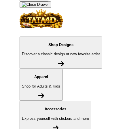
Shop Designs
Discover a classic design or new favorite artist
Apparel
Shop for Adults & Kids
Accessories
Express yourself with stickers and more