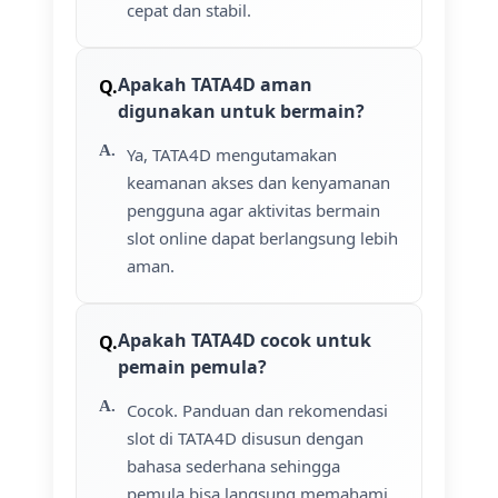
cepat dan stabil.
Apakah TATA4D aman
digunakan untuk bermain?
Ya, TATA4D mengutamakan
keamanan akses dan kenyamanan
pengguna agar aktivitas bermain
slot online dapat berlangsung lebih
aman.
Apakah TATA4D cocok untuk
pemain pemula?
Cocok. Panduan dan rekomendasi
slot di TATA4D disusun dengan
bahasa sederhana sehingga
pemula bisa langsung memahami