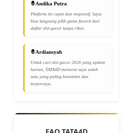
Andika Putra
Platform ini cepat dan responsif. Saya
bisa langsung pilih game favorit dari
daftar slot gacor tanpa ribet.
Ardiansyah
Untuk cari slot gacor 2026 yang update
harian, TATA4D menurut saya salah
satu yang paling konsisten dan
terpercaya.
FAQ TATA4D