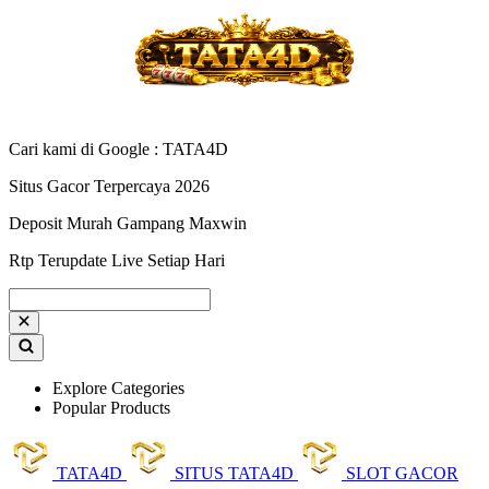
Cari kami di Google : TATA4D
Situs Gacor Terpercaya 2026
Deposit Murah Gampang Maxwin
Rtp Terupdate Live Setiap Hari
Explore Categories
Popular Products
TATA4D
SITUS TATA4D
SLOT GACOR