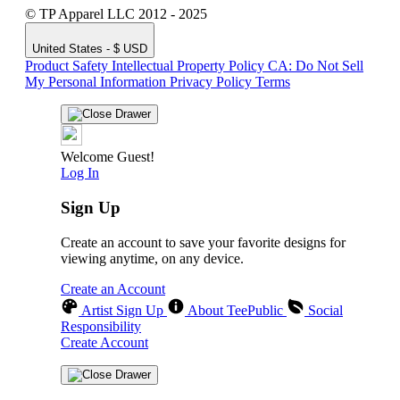
© TP Apparel LLC 2012 - 2025
United States - $ USD
Product Safety
Intellectual Property Policy
CA: Do Not Sell
My Personal Information
Privacy Policy
Terms
Welcome Guest!
Log In
Sign Up
Create an account to save your favorite designs for
viewing anytime, on any device.
Create an Account
Artist Sign Up
About TeePublic
Social
Responsibility
Create Account