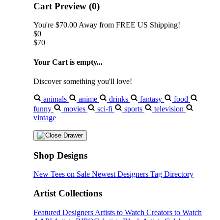
Cart Preview (0)
You're
$70.00
Away from
FREE US Shipping!
$0
$70
Your Cart is empty...
Discover something you'll love!
animals
anime
drinks
fantasy
food
funny
movies
sci-fi
sports
television
vintage
Shop Designs
New Tees on Sale
Newest Designers
Tag Directory
Artist Collections
Featured Designers
Artists to Watch
Creators to Watch