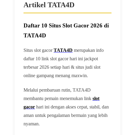
Artikel TATA4D
Daftar 10 Situs Slot Gacor 2026 di
TATA4D
Situs slot gacor
TATA4D
merupakan info
daftar 10 link slot gacor hari ini jackpot
terbesar 2026 setiap hari & situs judi slot
online gampang menang maxwin.
Melalui pembaruan rutin, TATA4D
membantu pemain menemukan link
slot
gacor
hari ini dengan akses cepat, stabil, dan
aman untuk pengalaman bermain yang lebih
nyaman.