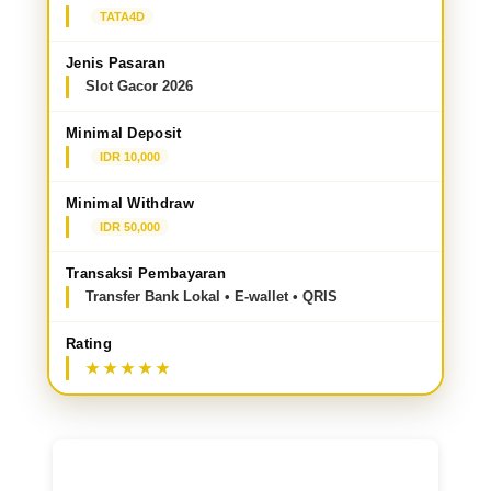
TATA4D
Jenis Pasaran
Slot Gacor 2026
Minimal Deposit
IDR 10,000
Minimal Withdraw
IDR 50,000
Transaksi Pembayaran
Transfer Bank Lokal • E-wallet • QRIS
Rating