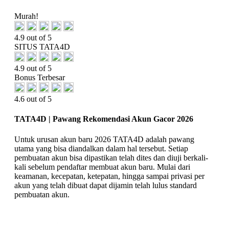
Murah!
4.9 out of 5
SITUS TATA4D
4.9 out of 5
Bonus Terbesar
4.6 out of 5
TATA4D | Pawang Rekomendasi Akun Gacor 2026
Untuk urusan akun baru 2026 TATA4D adalah pawang
utama yang bisa diandalkan dalam hal tersebut. Setiap
pembuatan akun bisa dipastikan telah dites dan diuji berkali-
kali sebelum pendaftar membuat akun baru. Mulai dari
keamanan, kecepatan, ketepatan, hingga sampai privasi per
akun yang telah dibuat dapat dijamin telah lulus standard
pembuatan akun.