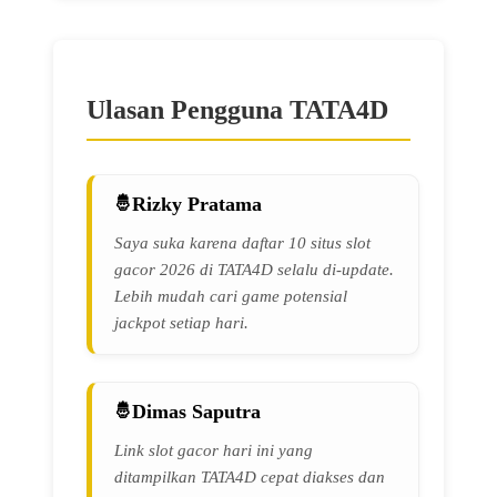
Ulasan Pengguna TATA4D
Rizky Pratama
Saya suka karena daftar 10 situs slot
gacor 2026 di TATA4D selalu di-update.
Lebih mudah cari game potensial
jackpot setiap hari.
Dimas Saputra
Link slot gacor hari ini yang
ditampilkan TATA4D cepat diakses dan