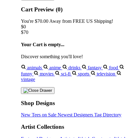
Cart Preview (0)
You're
$70.00
Away from
FREE US Shipping!
$0
$70
Your Cart is empty...
Discover something you'll love!
animals
anime
drinks
fantasy
food
funny
movies
sci-fi
sports
television
vintage
Shop Designs
New Tees on Sale
Newest Designers
Tag Directory
Artist Collections