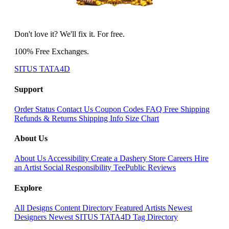
Don't love it? We'll fix it. For free.
100% Free Exchanges.
SITUS TATA4D
Support
Order Status
Contact Us
Coupon Codes
FAQ
Free Shipping
Refunds & Returns
Shipping Info
Size Chart
About Us
About Us
Accessibility
Create a Dashery Store
Careers
Hire
an Artist
Social Responsibility
TeePublic Reviews
Explore
All Designs
Content Directory
Featured Artists
Newest
Designers
Newest SITUS TATA4D
Tag Directory