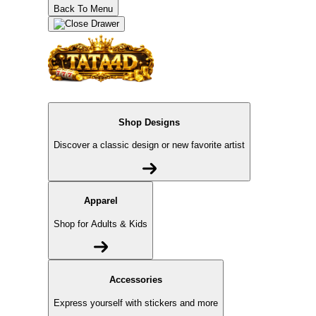
Back To Menu
Shop Designs
Discover a classic design or new favorite artist
Apparel
Shop for Adults & Kids
Accessories
Express yourself with stickers and more