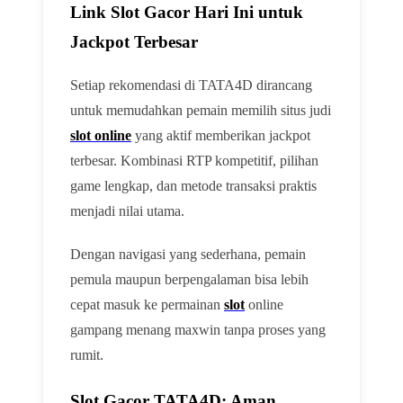
Link Slot Gacor Hari Ini untuk
Jackpot Terbesar
Setiap rekomendasi di TATA4D dirancang
untuk memudahkan pemain memilih situs judi
slot online
yang aktif memberikan jackpot
terbesar. Kombinasi RTP kompetitif, pilihan
game lengkap, dan metode transaksi praktis
menjadi nilai utama.
Dengan navigasi yang sederhana, pemain
pemula maupun berpengalaman bisa lebih
cepat masuk ke permainan
slot
online
gampang menang maxwin tanpa proses yang
rumit.
Slot Gacor TATA4D: Aman,