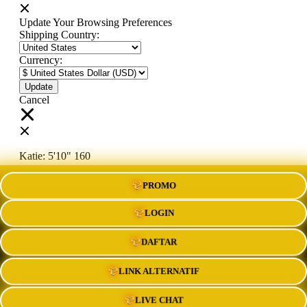
Update Your Browsing Preferences
Shipping Country:
Currency:
Cancel
Katie:
5'10"
160
PROMO
Select your person:
Male
Female
LOGIN
Height
Short
Med
Tall
DAFTAR
Weight
Slim
Avg
Heavy
LINK ALTERNATIF
View Size Chart
LIVE CHAT