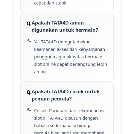
cepat dan stabil.
Apakah TATA4D aman
digunakan untuk bermain?
Ya, TATA4D mengutamakan
keamanan akses dan kenyamanan
pengguna agar aktivitas bermain
slot online dapat berlangsung lebih
aman.
Apakah TATA4D cocok untuk
pemain pemula?
Cocok. Panduan dan rekomendasi
slot di TATA4D disusun dengan
bahasa sederhana sehingga
pemula bisa langsung memahami