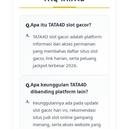
Apa itu TATA4D slot gacor?
TATA4D slot gacor adalah platform
informasi dan akses permainan
yang membahas daftar situs slot
gacor, link harian, serta peluang
jackpot terbesar 2026.
Apa keunggulan TATA4D
dibanding platform lain?
Keunggulannya ada pada update
slot gacor hari ini, rekomendasi
situs judi slot online gampang
menang, serta akses website yang