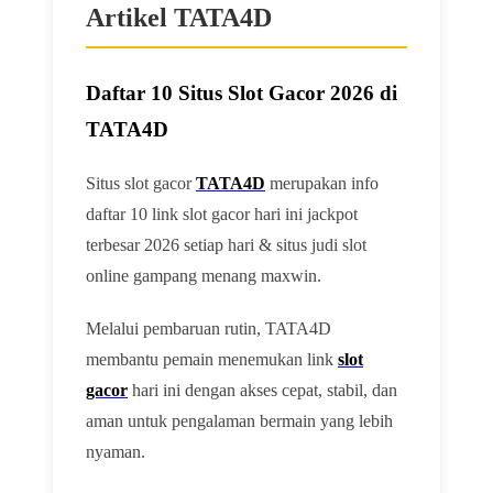
Artikel TATA4D
Daftar 10 Situs Slot Gacor 2026 di
TATA4D
Situs slot gacor
TATA4D
merupakan info
daftar 10 link slot gacor hari ini jackpot
terbesar 2026 setiap hari & situs judi slot
online gampang menang maxwin.
Melalui pembaruan rutin, TATA4D
membantu pemain menemukan link
slot
gacor
hari ini dengan akses cepat, stabil, dan
aman untuk pengalaman bermain yang lebih
nyaman.