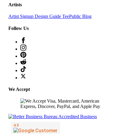
Artists
Artist Signup
Design Guide
TeePublic Blog
Follow Us
We Accept