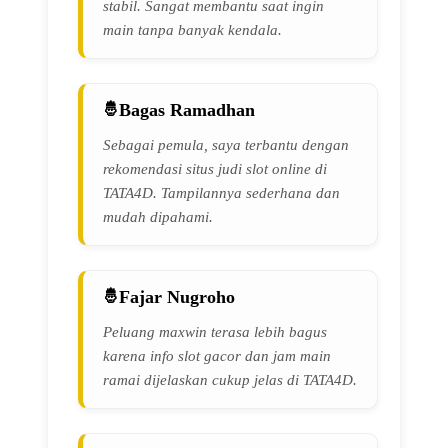
stabil. Sangat membantu saat ingin
main tanpa banyak kendala.
Bagas Ramadhan
Sebagai pemula, saya terbantu dengan
rekomendasi situs judi slot online di
TATA4D. Tampilannya sederhana dan
mudah dipahami.
Fajar Nugroho
Peluang maxwin terasa lebih bagus
karena info slot gacor dan jam main
ramai dijelaskan cukup jelas di TATA4D.