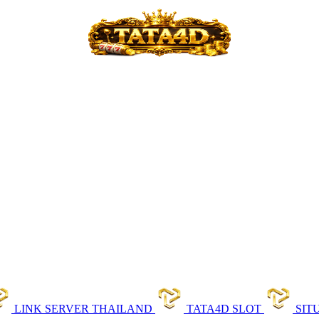
LINK SERVER THAILAND
TATA4D SLOT
SIT