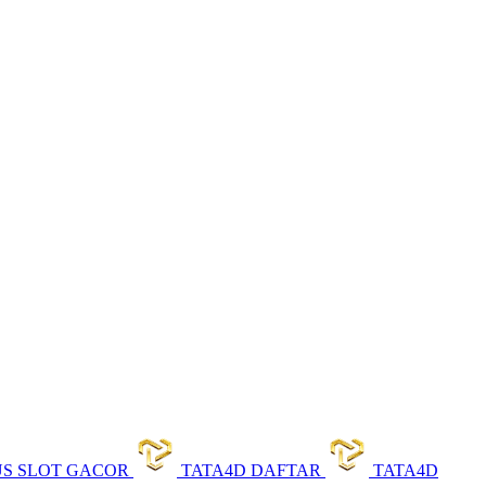
US SLOT GACOR
TATA4D DAFTAR
TATA4D