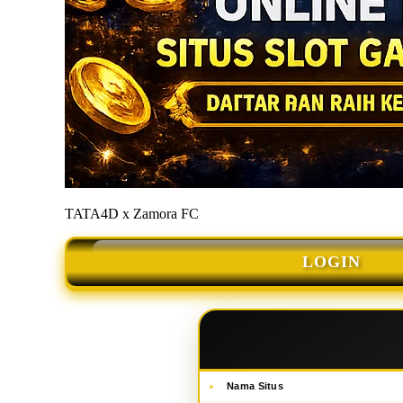
TATA4D x Zamora FC
LOGIN
Nama Situs