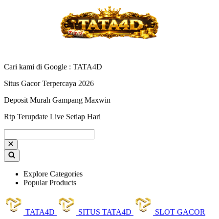
Cari kami di Google : TATA4D
Situs Gacor Terpercaya 2026
Deposit Murah Gampang Maxwin
Rtp Terupdate Live Setiap Hari
Explore Categories
Popular Products
TATA4D
SITUS TATA4D
SLOT GACOR