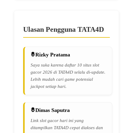
Ulasan Pengguna TATA4D
Rizky Pratama
Saya suka karena daftar 10 situs slot
gacor 2026 di TATA4D selalu di-update.
Lebih mudah cari game potensial
jackpot setiap hari.
Dimas Saputra
Link slot gacor hari ini yang
ditampilkan TATA4D cepat diakses dan