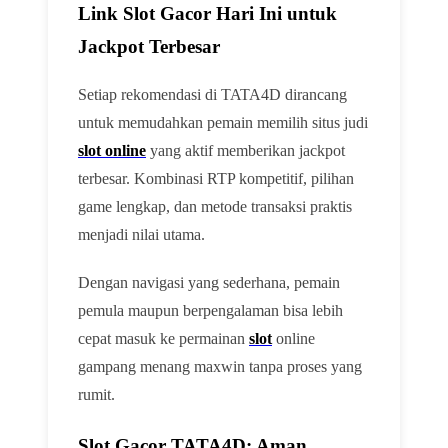
Link Slot Gacor Hari Ini untuk
Jackpot Terbesar
Setiap rekomendasi di TATA4D dirancang
untuk memudahkan pemain memilih situs judi
slot online
yang aktif memberikan jackpot
terbesar. Kombinasi RTP kompetitif, pilihan
game lengkap, dan metode transaksi praktis
menjadi nilai utama.
Dengan navigasi yang sederhana, pemain
pemula maupun berpengalaman bisa lebih
cepat masuk ke permainan
slot
online
gampang menang maxwin tanpa proses yang
rumit.
Slot Gacor TATA4D: Aman,