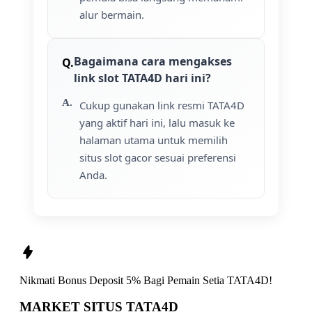
alur bermain.
Bagaimana cara mengakses
link slot TATA4D hari ini?
Cukup gunakan link resmi TATA4D
yang aktif hari ini, lalu masuk ke
halaman utama untuk memilih
situs slot gacor sesuai preferensi
Anda.
Nikmati
Bonus Deposit 5%
Bagi Pemain Setia
TATA4D!
MARKET SITUS TATA4D