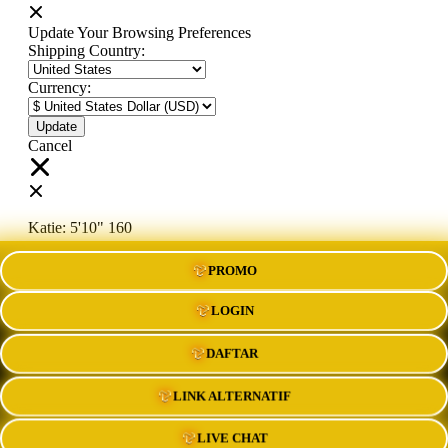
Update Your Browsing Preferences
Shipping Country:
Currency:
Cancel
Katie:
5'10"
160
PROMO
Select your person:
Male
Female
LOGIN
Height
Short
Med
Tall
DAFTAR
Weight
Slim
Avg
Heavy
LINK ALTERNATIF
View Size Chart
LIVE CHAT