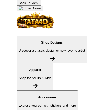
Back To Menu
Shop Designs
Discover a classic design or new favorite artist
Apparel
Shop for Adults & Kids
Accessories
Express yourself with stickers and more