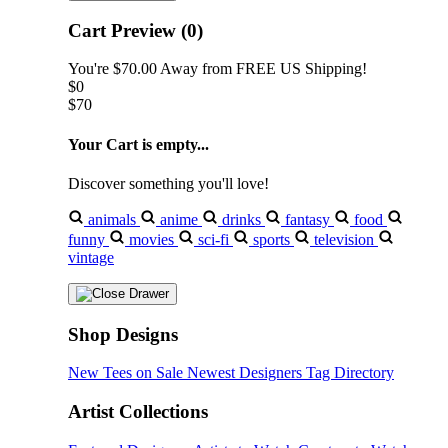
Cart Preview (0)
You're
$70.00
Away from
FREE US Shipping!
$0
$70
Your Cart is empty...
Discover something you'll love!
animals
anime
drinks
fantasy
food
funny
movies
sci-fi
sports
television
vintage
Shop Designs
New Tees on Sale
Newest Designers
Tag Directory
Artist Collections