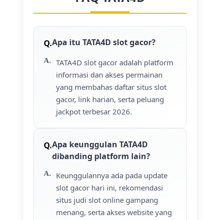
Apa itu TATA4D slot gacor?
TATA4D slot gacor adalah platform
informasi dan akses permainan
yang membahas daftar situs slot
gacor, link harian, serta peluang
jackpot terbesar 2026.
Apa keunggulan TATA4D
dibanding platform lain?
Keunggulannya ada pada update
slot gacor hari ini, rekomendasi
situs judi slot online gampang
menang, serta akses website yang