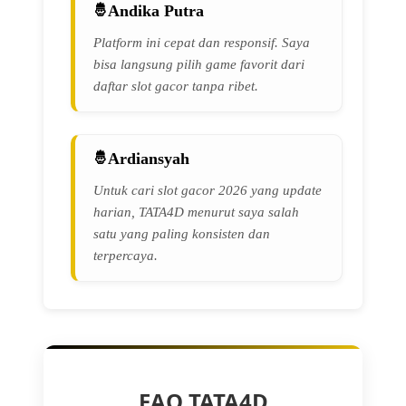
Andika Putra
Platform ini cepat dan responsif. Saya
bisa langsung pilih game favorit dari
daftar slot gacor tanpa ribet.
Ardiansyah
Untuk cari slot gacor 2026 yang update
harian, TATA4D menurut saya salah
satu yang paling konsisten dan
terpercaya.
FAQ TATA4D