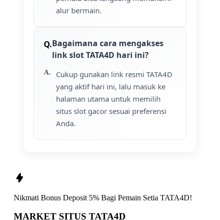
alur bermain.
Bagaimana cara mengakses
link slot TATA4D hari ini?
Cukup gunakan link resmi TATA4D
yang aktif hari ini, lalu masuk ke
halaman utama untuk memilih
situs slot gacor sesuai preferensi
Anda.
Nikmati
Bonus Deposit 5%
Bagi Pemain Setia
TATA4D!
MARKET SITUS TATA4D