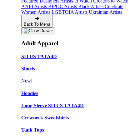
Featured Designers
Artists to Watch
Creators to Watch
AAPI Artists
BIPOC Artists
Black Artists
Celebrate
Women Artists
LGBTQIA Artists
Ukrainian Artists
Back To Menu
Adult Apparel
SITUS TATA4D
Shorts
New!
Hoodies
Long Sleeve SITUS TATA4D
Crewneck Sweatshirts
Tank Tops