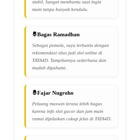
stabil. Sangat membantu saat ingin
main tanpa banyak kendala.
Bagas Ramadhan
Sebagai pemula, saya terbantu dengan
rekomendasi situs judi slot online di
TATA4D. Tampilannya sederhana dan
mudah dipahami.
Fajar Nugroho
Peluang maxwin terasa lebih bagus
karena info slot gacor dan jam main
ramai dijelaskan cukup jelas di TATA4D.