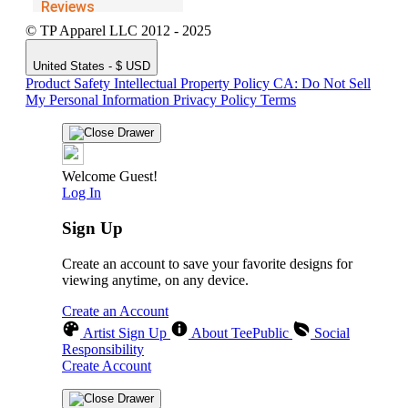
© TP Apparel LLC 2012 - 2025
United States - $ USD
Product Safety
Intellectual Property Policy
CA: Do Not Sell
My Personal Information
Privacy Policy
Terms
Welcome Guest!
Log In
Sign Up
Create an account to save your favorite designs for
viewing anytime, on any device.
Create an Account
Artist Sign Up
About TeePublic
Social
Responsibility
Create Account