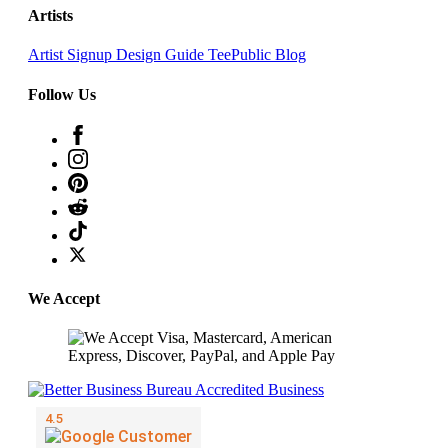
Artists
Artist Signup
Design Guide
TeePublic Blog
Follow Us
We Accept