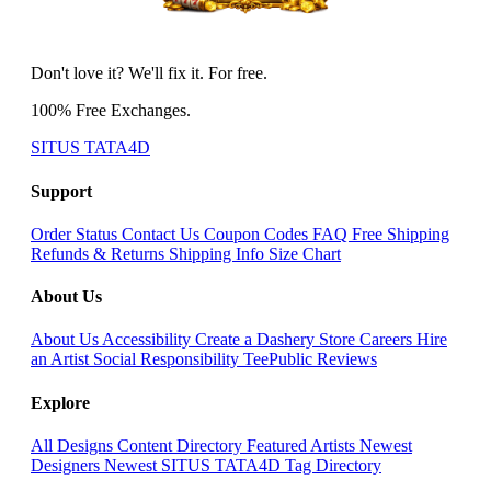
Don't love it? We'll fix it. For free.
100% Free Exchanges.
SITUS TATA4D
Support
Order Status
Contact Us
Coupon Codes
FAQ
Free Shipping
Refunds & Returns
Shipping Info
Size Chart
About Us
About Us
Accessibility
Create a Dashery Store
Careers
Hire
an Artist
Social Responsibility
TeePublic Reviews
Explore
All Designs
Content Directory
Featured Artists
Newest
Designers
Newest SITUS TATA4D
Tag Directory