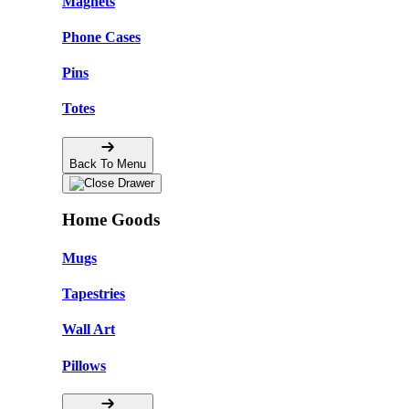
Magnets
Phone Cases
Pins
Totes
Back To Menu
Home Goods
Mugs
Tapestries
Wall Art
Pillows