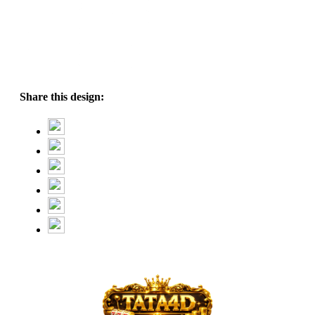
Share this design: