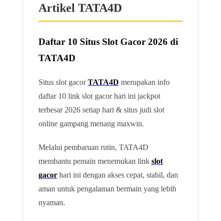
Artikel TATA4D
Daftar 10 Situs Slot Gacor 2026 di
TATA4D
Situs slot gacor
TATA4D
merupakan info
daftar 10 link slot gacor hari ini jackpot
terbesar 2026 setiap hari & situs judi slot
online gampang menang maxwin.
Melalui pembaruan rutin, TATA4D
membantu pemain menemukan link
slot
gacor
hari ini dengan akses cepat, stabil, dan
aman untuk pengalaman bermain yang lebih
nyaman.