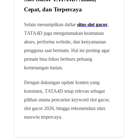
Cepat, dan Terpercaya
Selain menampilkan daftar
situs slot gacor
,
TATA4D juga mengutamakan keamanan
akses, performa website, dan kenyamanan
pengguna saat bermain. Hal ini penting agar
pemain bisa fokus berburu peluang
kemenangan harian.
Dengan dukungan update konten yang
konsisten, TATA4D tetap relevan sebagai
pilihan utama pencarian keyword slot gacor,
slot gacor 2026, hingga rekomendasi situs
maxwin terpercaya.