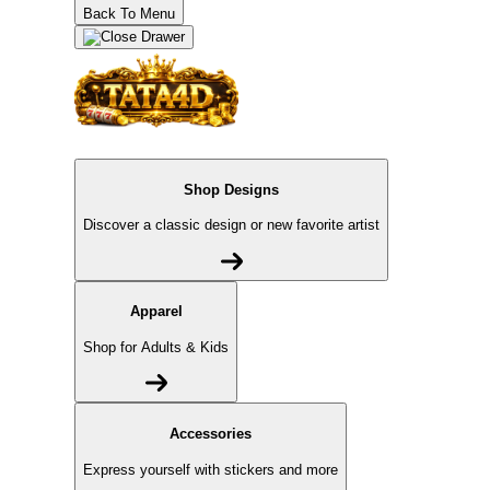
Back To Menu
Shop Designs
Discover a classic design or new favorite artist
Apparel
Shop for Adults & Kids
Accessories
Express yourself with stickers and more