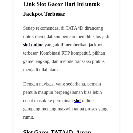
Link Slot Gacor Hari Ini untuk
Jackpot Terbesar
Setiap rekomendasi di TATA4D dirancang
untuk memudahkan pemain memilih situs judi
slot online
yang aktif memberikan jackpot
terbesar. Kombinasi RTP kompetitif, pilihan
game lengkap, dan metode transaksi praktis
menjadi nilai utama.
Dengan navigasi yang sederhana, pemain
pemula maupun berpengalaman bisa lebih
cepat masuk ke permainan
slot
online
gampang menang maxwin tanpa proses yang
rumit.
Slot Gacor TATA4D: Aman,