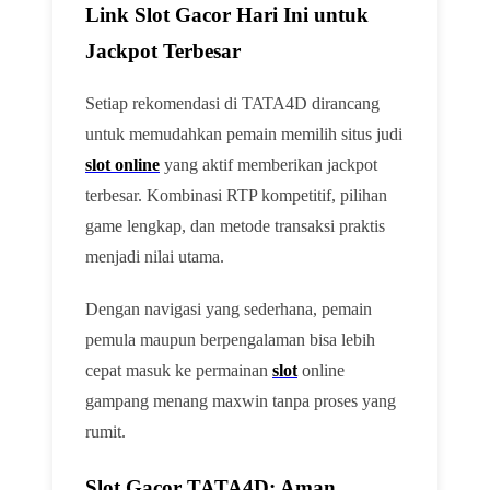
Link Slot Gacor Hari Ini untuk
Jackpot Terbesar
Setiap rekomendasi di TATA4D dirancang
untuk memudahkan pemain memilih situs judi
slot online
yang aktif memberikan jackpot
terbesar. Kombinasi RTP kompetitif, pilihan
game lengkap, dan metode transaksi praktis
menjadi nilai utama.
Dengan navigasi yang sederhana, pemain
pemula maupun berpengalaman bisa lebih
cepat masuk ke permainan
slot
online
gampang menang maxwin tanpa proses yang
rumit.
Slot Gacor TATA4D: Aman,