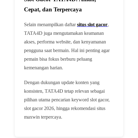
Cepat, dan Terpercaya
Selain menampilkan daftar
situs slot gacor
,
TATA4D juga mengutamakan keamanan
akses, performa website, dan kenyamanan
pengguna saat bermain. Hal ini penting agar
pemain bisa fokus berburu peluang
kemenangan harian.
Dengan dukungan update konten yang
konsisten, TATA4D tetap relevan sebagai
pilihan utama pencarian keyword slot gacor,
slot gacor 2026, hingga rekomendasi situs
maxwin terpercaya.