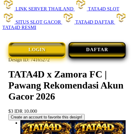
LINK SERVER THAILAND
TATA4D SLOT
SITUS SLOT GACOR
TATA4D DAFTAR
TATA4D RESMI
LOGIN
DAFTAR
Design ID: 74165272
TATA4D x Zamora FC |
Pawang Rekomendasi Akun
Gacor 2026
$3
IDR 10.000
Create an account to favorite this design!