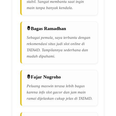
stabil. Sangat membantu saat ingin
main tanpa banyak kendala.
Bagas Ramadhan
Sebagai pemula, saya terbantu dengan
rekomendasi situs judi slot online di
TATA4D. Tampilannya sederhana dan
mudah dipahami.
Fajar Nugroho
Peluang maxwin terasa lebih bagus
karena info slot gacor dan jam main
ramai dijelaskan cukup jelas di TATA4D.