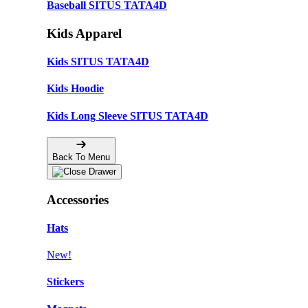
Baseball SITUS TATA4D
Kids Apparel
Kids SITUS TATA4D
Kids Hoodie
Kids Long Sleeve SITUS TATA4D
Back To Menu
Accessories
Hats
New!
Stickers