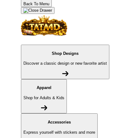
Back To Menu
Shop Designs
Discover a classic design or new favorite artist
Apparel
Shop for Adults & Kids
Accessories
Express yourself with stickers and more