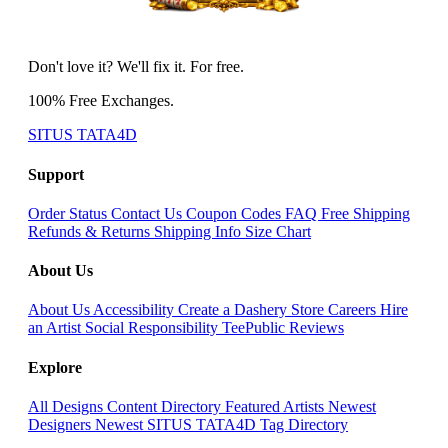
Don't love it? We'll fix it. For free.
100% Free Exchanges.
SITUS TATA4D
Support
Order Status
Contact Us
Coupon Codes
FAQ
Free Shipping
Refunds & Returns
Shipping Info
Size Chart
About Us
About Us
Accessibility
Create a Dashery Store
Careers
Hire
an Artist
Social Responsibility
TeePublic Reviews
Explore
All Designs
Content Directory
Featured Artists
Newest
Designers
Newest SITUS TATA4D
Tag Directory