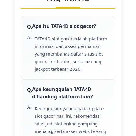
Apa itu TATA4D slot gacor?
TATA4D slot gacor adalah platform
informasi dan akses permainan
yang membahas daftar situs slot
gacor, link harian, serta peluang
jackpot terbesar 2026.
Apa keunggulan TATA4D
dibanding platform lain?
Keunggulannya ada pada update
slot gacor hari ini, rekomendasi
situs judi slot online gampang
menang, serta akses website yang