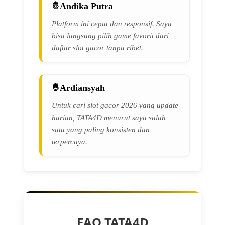
Andika Putra
Platform ini cepat dan responsif. Saya
bisa langsung pilih game favorit dari
daftar slot gacor tanpa ribet.
Ardiansyah
Untuk cari slot gacor 2026 yang update
harian, TATA4D menurut saya salah
satu yang paling konsisten dan
terpercaya.
FAQ TATA4D