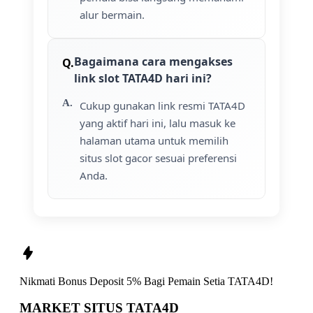
alur bermain.
Bagaimana cara mengakses
link slot TATA4D hari ini?
Cukup gunakan link resmi TATA4D
yang aktif hari ini, lalu masuk ke
halaman utama untuk memilih
situs slot gacor sesuai preferensi
Anda.
Nikmati
Bonus Deposit 5%
Bagi Pemain Setia
TATA4D!
MARKET SITUS TATA4D