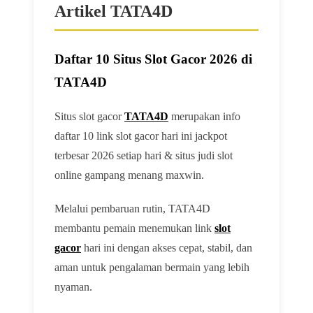
Artikel TATA4D
Daftar 10 Situs Slot Gacor 2026 di
TATA4D
Situs slot gacor
TATA4D
merupakan info
daftar 10 link slot gacor hari ini jackpot
terbesar 2026 setiap hari & situs judi slot
online gampang menang maxwin.
Melalui pembaruan rutin, TATA4D
membantu pemain menemukan link
slot
gacor
hari ini dengan akses cepat, stabil, dan
aman untuk pengalaman bermain yang lebih
nyaman.