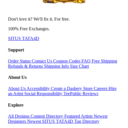
Don't love it? We'll fix it. For free.
100% Free Exchanges.
SITUS TATA4D
Support
Order Status
Contact Us
Coupon Codes
FAQ
Free Shipping
Refunds & Returns
Shipping Info
Size Chart
About Us
About Us
Accessibility
Create a Dashery Store
Careers
Hire
an Artist
Social Responsibility
TeePublic Reviews
Explore
All Designs
Content Directory
Featured Artists
Newest
Designers
Newest SITUS TATA4D
Tag Directory