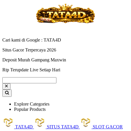
Cari kami di Google : TATA4D
Situs Gacor Terpercaya 2026
Deposit Murah Gampang Maxwin
Rtp Terupdate Live Setiap Hari
Explore Categories
Popular Products
TATA4D
SITUS TATA4D
SLOT GACOR