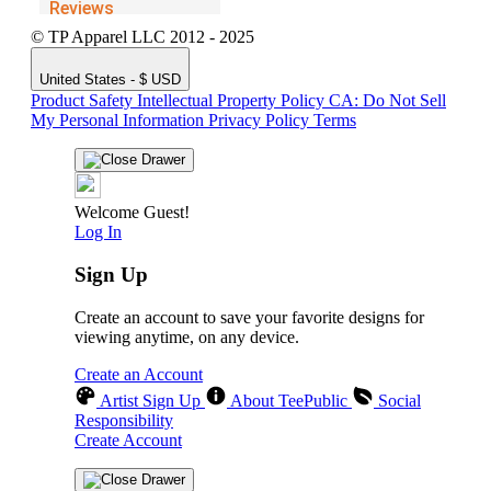
© TP Apparel LLC 2012 - 2025
United States - $ USD
Product Safety
Intellectual Property Policy
CA: Do Not Sell
My Personal Information
Privacy Policy
Terms
Welcome Guest!
Log In
Sign Up
Create an account to save your favorite designs for
viewing anytime, on any device.
Create an Account
Artist Sign Up
About TeePublic
Social
Responsibility
Create Account