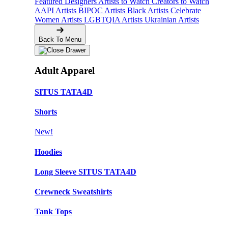
Featured Designers
Artists to Watch
Creators to Watch
AAPI Artists
BIPOC Artists
Black Artists
Celebrate
Women Artists
LGBTQIA Artists
Ukrainian Artists
Back To Menu
Adult Apparel
SITUS TATA4D
Shorts
New!
Hoodies
Long Sleeve SITUS TATA4D
Crewneck Sweatshirts
Tank Tops