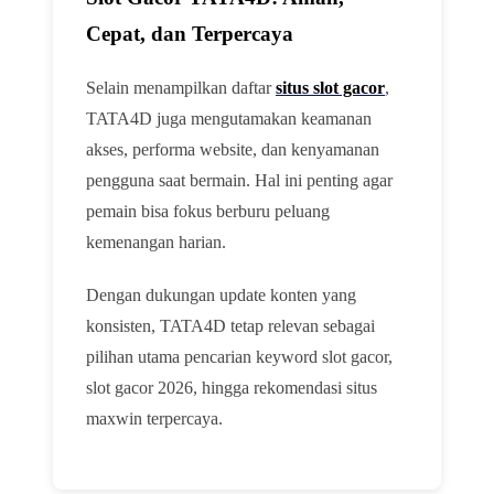
Cepat, dan Terpercaya
Selain menampilkan daftar
situs slot gacor
,
TATA4D juga mengutamakan keamanan
akses, performa website, dan kenyamanan
pengguna saat bermain. Hal ini penting agar
pemain bisa fokus berburu peluang
kemenangan harian.
Dengan dukungan update konten yang
konsisten, TATA4D tetap relevan sebagai
pilihan utama pencarian keyword slot gacor,
slot gacor 2026, hingga rekomendasi situs
maxwin terpercaya.