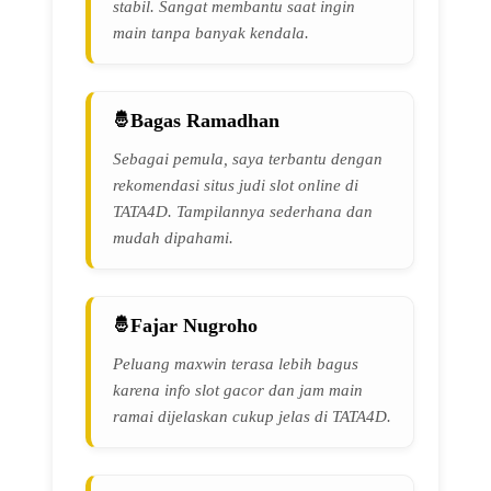
stabil. Sangat membantu saat ingin
main tanpa banyak kendala.
Bagas Ramadhan
Sebagai pemula, saya terbantu dengan
rekomendasi situs judi slot online di
TATA4D. Tampilannya sederhana dan
mudah dipahami.
Fajar Nugroho
Peluang maxwin terasa lebih bagus
karena info slot gacor dan jam main
ramai dijelaskan cukup jelas di TATA4D.