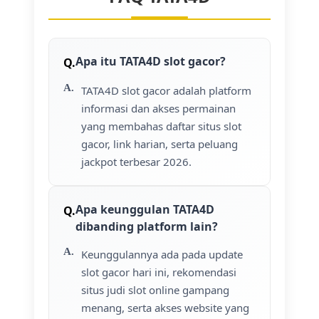
Apa itu TATA4D slot gacor?
TATA4D slot gacor adalah platform
informasi dan akses permainan
yang membahas daftar situs slot
gacor, link harian, serta peluang
jackpot terbesar 2026.
Apa keunggulan TATA4D
dibanding platform lain?
Keunggulannya ada pada update
slot gacor hari ini, rekomendasi
situs judi slot online gampang
menang, serta akses website yang