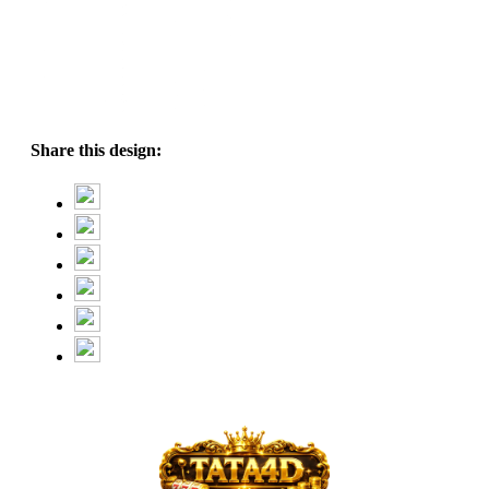
Share this design: