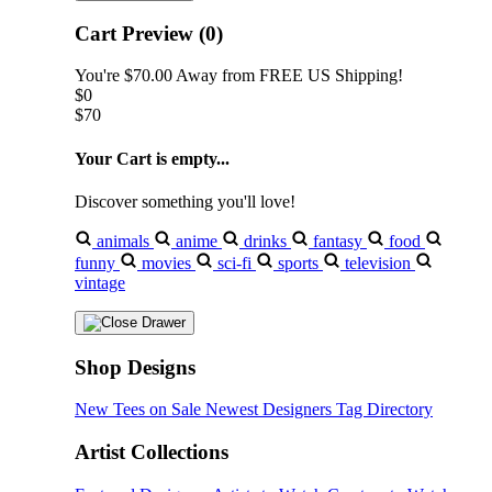
Cart Preview (0)
You're
$70.00
Away from
FREE US Shipping!
$0
$70
Your Cart is empty...
Discover something you'll love!
animals
anime
drinks
fantasy
food
funny
movies
sci-fi
sports
television
vintage
Shop Designs
New Tees on Sale
Newest Designers
Tag Directory
Artist Collections