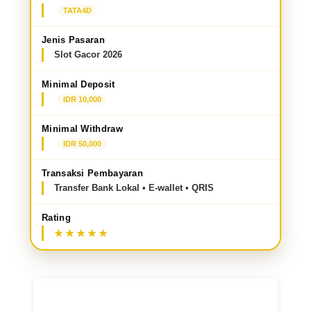
TATA4D
Jenis Pasaran
Slot Gacor 2026
Minimal Deposit
IDR 10,000
Minimal Withdraw
IDR 50,000
Transaksi Pembayaran
Transfer Bank Lokal • E-wallet • QRIS
Rating