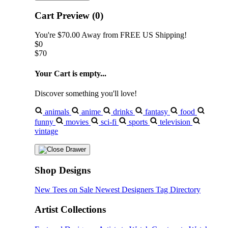
Cart Preview (0)
You're
$70.00
Away from
FREE US Shipping!
$0
$70
Your Cart is empty...
Discover something you'll love!
animals
anime
drinks
fantasy
food
funny
movies
sci-fi
sports
television
vintage
Shop Designs
New Tees on Sale
Newest Designers
Tag Directory
Artist Collections