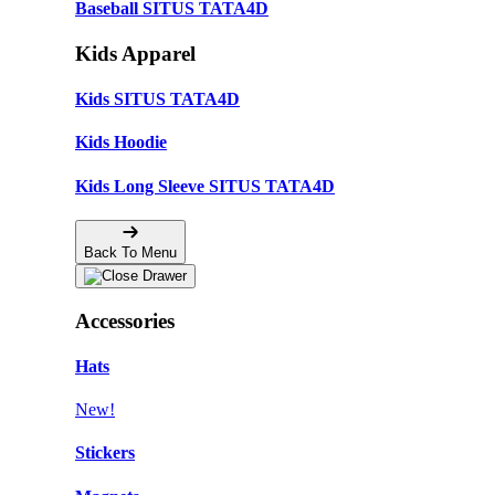
Baseball SITUS TATA4D
Kids Apparel
Kids SITUS TATA4D
Kids Hoodie
Kids Long Sleeve SITUS TATA4D
Back To Menu
Accessories
Hats
New!
Stickers