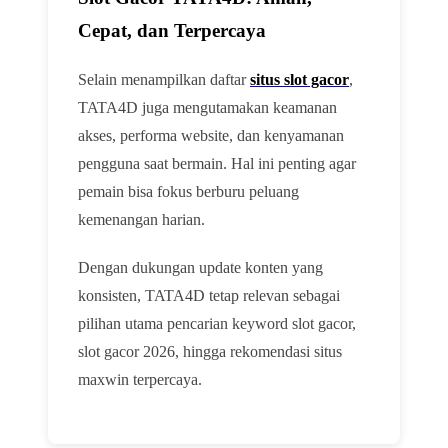
Cepat, dan Terpercaya
Selain menampilkan daftar
situs slot gacor
,
TATA4D juga mengutamakan keamanan
akses, performa website, dan kenyamanan
pengguna saat bermain. Hal ini penting agar
pemain bisa fokus berburu peluang
kemenangan harian.
Dengan dukungan update konten yang
konsisten, TATA4D tetap relevan sebagai
pilihan utama pencarian keyword slot gacor,
slot gacor 2026, hingga rekomendasi situs
maxwin terpercaya.