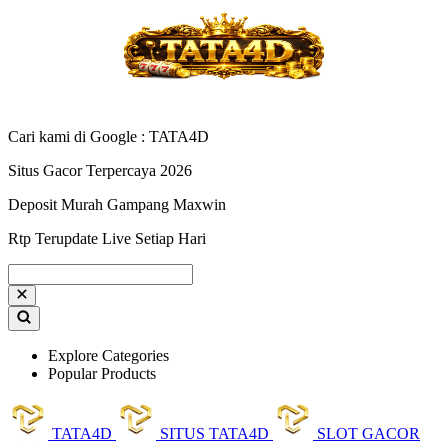
Cari kami di Google : TATA4D
Situs Gacor Terpercaya 2026
Deposit Murah Gampang Maxwin
Rtp Terupdate Live Setiap Hari
Explore Categories
Popular Products
TATA4D
SITUS TATA4D
SLOT GACOR