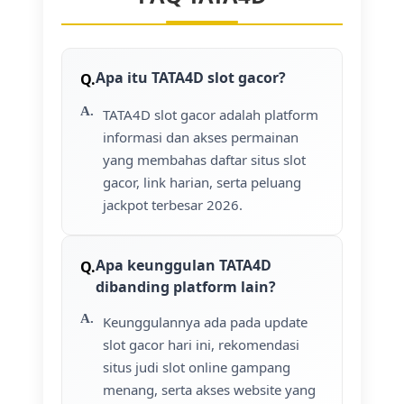
Apa itu TATA4D slot gacor?
TATA4D slot gacor adalah platform
informasi dan akses permainan
yang membahas daftar situs slot
gacor, link harian, serta peluang
jackpot terbesar 2026.
Apa keunggulan TATA4D
dibanding platform lain?
Keunggulannya ada pada update
slot gacor hari ini, rekomendasi
situs judi slot online gampang
menang, serta akses website yang