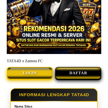
TATA4D x Zamora FC
LOGIN
DAFTAR
INFORMASI LENGKAP TATA4D
Nama Situs