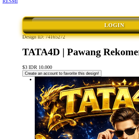
RESMI
LOGIN
Design ID: 74165272
TATA4D | Pawang Rekomen
$3
IDR 10.000
Create an account to favorite this design!