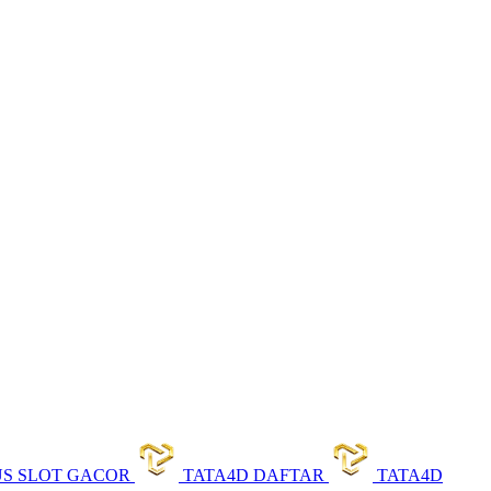
US SLOT GACOR
TATA4D DAFTAR
TATA4D