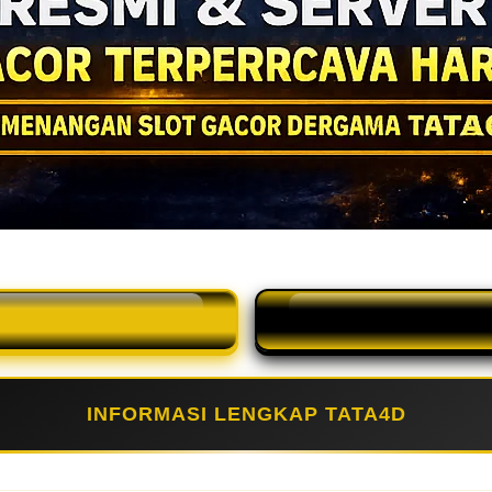
INFORMASI LENGKAP TATA4D