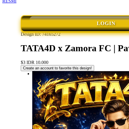
RESMI
LOGIN
Design ID: 74165272
TATA4D x Zamora FC | Pa
$3
IDR 10.000
Create an account to favorite this design!