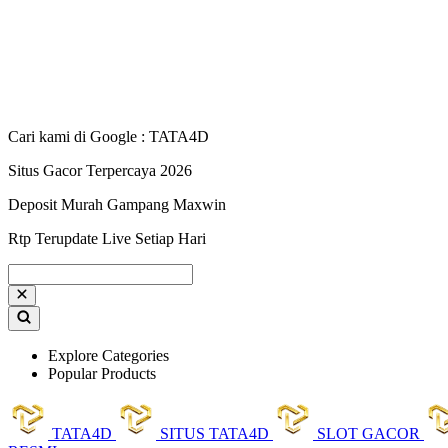
Cari kami di Google : TATA4D
Situs Gacor Terpercaya 2026
Deposit Murah Gampang Maxwin
Rtp Terupdate Live Setiap Hari
Explore Categories
Popular Products
TATA4D
SITUS TATA4D
SLOT GACOR