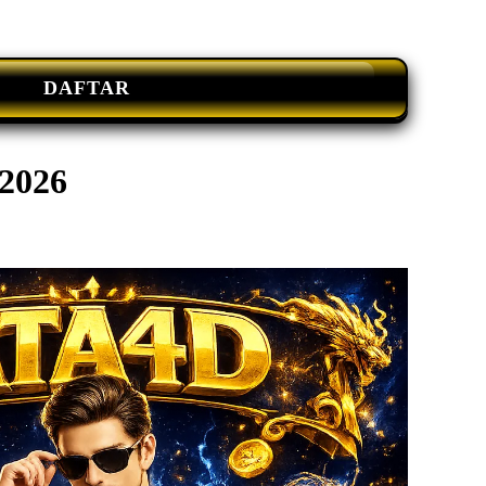
DAFTAR
2026