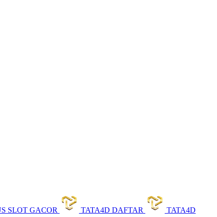
US SLOT GACOR
TATA4D DAFTAR
TATA4D