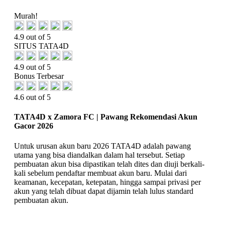
Murah!
4.9 out of 5
SITUS TATA4D
4.9 out of 5
Bonus Terbesar
4.6 out of 5
TATA4D x Zamora FC | Pawang Rekomendasi Akun
Gacor 2026
Untuk urusan akun baru 2026 TATA4D adalah pawang
utama yang bisa diandalkan dalam hal tersebut. Setiap
pembuatan akun bisa dipastikan telah dites dan diuji berkali-
kali sebelum pendaftar membuat akun baru. Mulai dari
keamanan, kecepatan, ketepatan, hingga sampai privasi per
akun yang telah dibuat dapat dijamin telah lulus standard
pembuatan akun.