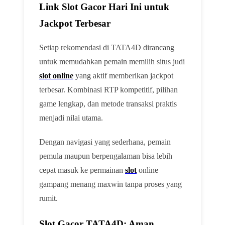
Link Slot Gacor Hari Ini untuk
Jackpot Terbesar
Setiap rekomendasi di TATA4D dirancang
untuk memudahkan pemain memilih situs judi
slot online
yang aktif memberikan jackpot
terbesar. Kombinasi RTP kompetitif, pilihan
game lengkap, dan metode transaksi praktis
menjadi nilai utama.
Dengan navigasi yang sederhana, pemain
pemula maupun berpengalaman bisa lebih
cepat masuk ke permainan
slot
online
gampang menang maxwin tanpa proses yang
rumit.
Slot Gacor TATA4D: Aman,