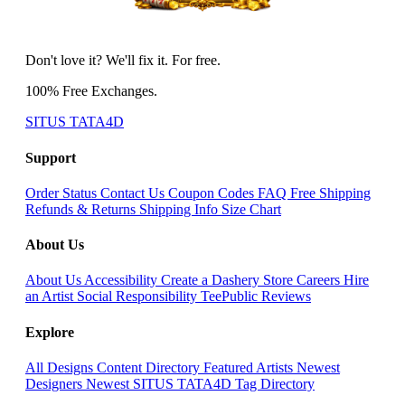
Don't love it? We'll fix it. For free.
100% Free Exchanges.
SITUS TATA4D
Support
Order Status
Contact Us
Coupon Codes
FAQ
Free Shipping
Refunds & Returns
Shipping Info
Size Chart
About Us
About Us
Accessibility
Create a Dashery Store
Careers
Hire
an Artist
Social Responsibility
TeePublic Reviews
Explore
All Designs
Content Directory
Featured Artists
Newest
Designers
Newest SITUS TATA4D
Tag Directory