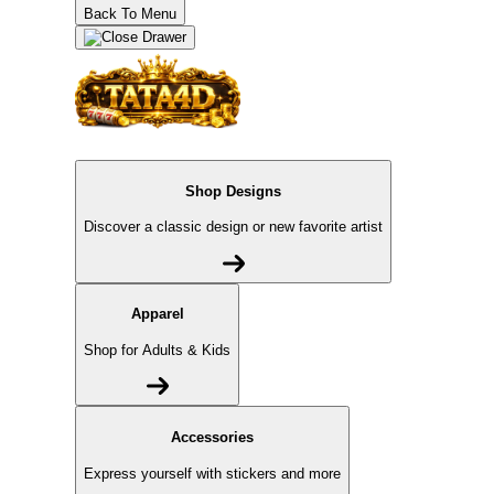
Back To Menu
Shop Designs
Discover a classic design or new favorite artist
Apparel
Shop for Adults & Kids
Accessories
Express yourself with stickers and more