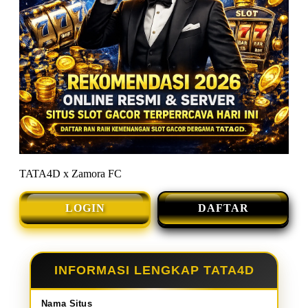
TATA4D x Zamora FC
LOGIN
DAFTAR
INFORMASI LENGKAP TATA4D
Nama Situs