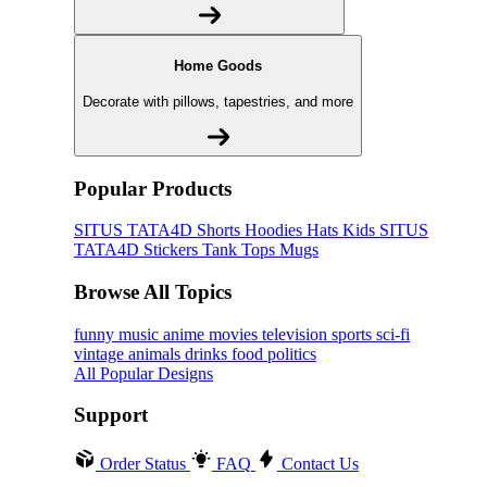
Home Goods
Decorate with pillows, tapestries, and more
Popular Products
SITUS TATA4D
Shorts
Hoodies
Hats
Kids SITUS
TATA4D
Stickers
Tank Tops
Mugs
Browse All Topics
funny
music
anime
movies
television
sports
sci-fi
vintage
animals
drinks
food
politics
All Popular Designs
Support
Order Status
FAQ
Contact Us