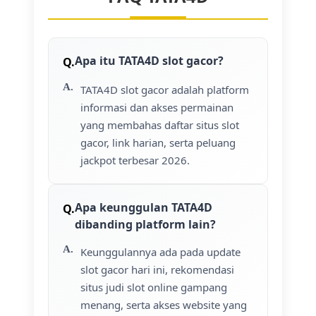
Apa itu TATA4D slot gacor?
TATA4D slot gacor adalah platform
informasi dan akses permainan
yang membahas daftar situs slot
gacor, link harian, serta peluang
jackpot terbesar 2026.
Apa keunggulan TATA4D
dibanding platform lain?
Keunggulannya ada pada update
slot gacor hari ini, rekomendasi
situs judi slot online gampang
menang, serta akses website yang