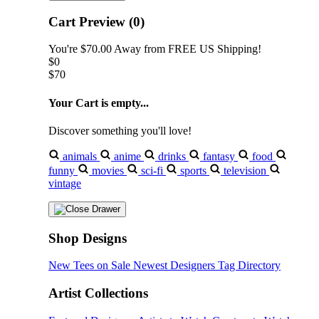
Cart Preview (0)
You're
$70.00
Away from
FREE US Shipping!
$0
$70
Your Cart is empty...
Discover something you'll love!
animals
anime
drinks
fantasy
food
funny
movies
sci-fi
sports
television
vintage
Shop Designs
New Tees on Sale
Newest Designers
Tag Directory
Artist Collections