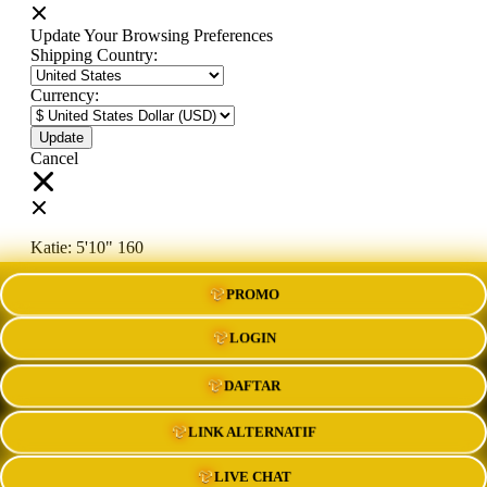
Update Your Browsing Preferences
Shipping Country:
Currency:
Cancel
Katie:
5'10"
160
PROMO
Select your person:
Male
Female
LOGIN
Height
Short
Med
Tall
DAFTAR
Weight
Slim
Avg
Heavy
LINK ALTERNATIF
View Size Chart
LIVE CHAT