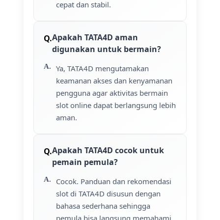
cepat dan stabil.
Apakah TATA4D aman
digunakan untuk bermain?
Ya, TATA4D mengutamakan
keamanan akses dan kenyamanan
pengguna agar aktivitas bermain
slot online dapat berlangsung lebih
aman.
Apakah TATA4D cocok untuk
pemain pemula?
Cocok. Panduan dan rekomendasi
slot di TATA4D disusun dengan
bahasa sederhana sehingga
pemula bisa langsung memahami