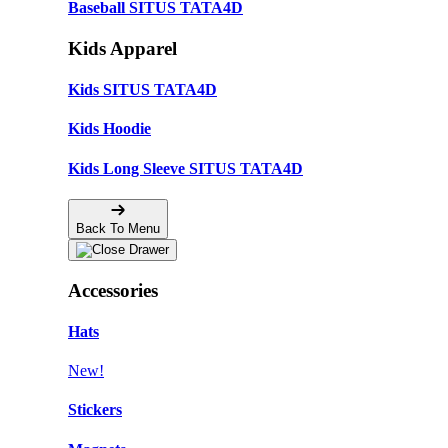
Baseball SITUS TATA4D
Kids Apparel
Kids SITUS TATA4D
Kids Hoodie
Kids Long Sleeve SITUS TATA4D
Back To Menu
Accessories
Hats
New!
Stickers