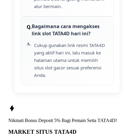
alur bermain.
Bagaimana cara mengakses
link slot TATA4D hari ini?
Cukup gunakan link resmi TATA4D
yang aktif hari ini, lalu masuk ke
halaman utama untuk memilih
situs slot gacor sesuai preferensi
Anda.
Nikmati
Bonus Deposit 5%
Bagi Pemain Setia
TATA4D!
MARKET SITUS TATA4D