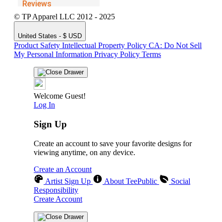
© TP Apparel LLC 2012 - 2025
United States - $ USD
Product Safety
Intellectual Property Policy
CA: Do Not Sell
My Personal Information
Privacy Policy
Terms
Welcome Guest!
Log In
Sign Up
Create an account to save your favorite designs for
viewing anytime, on any device.
Create an Account
Artist Sign Up
About TeePublic
Social
Responsibility
Create Account