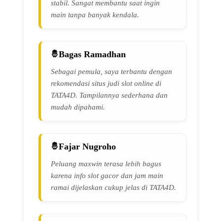
stabil. Sangat membantu saat ingin
main tanpa banyak kendala.
Bagas Ramadhan
Sebagai pemula, saya terbantu dengan
rekomendasi situs judi slot online di
TATA4D. Tampilannya sederhana dan
mudah dipahami.
Fajar Nugroho
Peluang maxwin terasa lebih bagus
karena info slot gacor dan jam main
ramai dijelaskan cukup jelas di TATA4D.