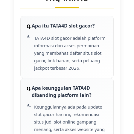
Apa itu TATA4D slot gacor?
TATA4D slot gacor adalah platform
informasi dan akses permainan
yang membahas daftar situs slot
gacor, link harian, serta peluang
jackpot terbesar 2026.
Apa keunggulan TATA4D
dibanding platform lain?
Keunggulannya ada pada update
slot gacor hari ini, rekomendasi
situs judi slot online gampang
menang, serta akses website yang