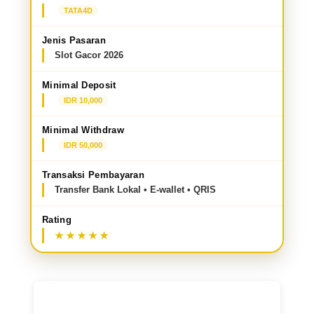
TATA4D
Jenis Pasaran
Slot Gacor 2026
Minimal Deposit
IDR 10,000
Minimal Withdraw
IDR 50,000
Transaksi Pembayaran
Transfer Bank Lokal • E-wallet • QRIS
Rating