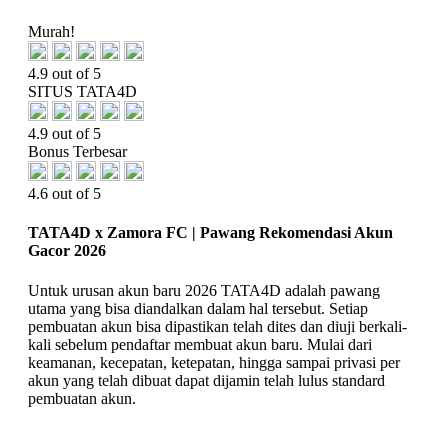
Murah!
4.9 out of 5
SITUS TATA4D
4.9 out of 5
Bonus Terbesar
4.6 out of 5
TATA4D x Zamora FC | Pawang Rekomendasi Akun
Gacor 2026
Untuk urusan akun baru 2026 TATA4D adalah pawang
utama yang bisa diandalkan dalam hal tersebut. Setiap
pembuatan akun bisa dipastikan telah dites dan diuji berkali-
kali sebelum pendaftar membuat akun baru. Mulai dari
keamanan, kecepatan, ketepatan, hingga sampai privasi per
akun yang telah dibuat dapat dijamin telah lulus standard
pembuatan akun.