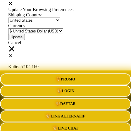
Update Your Browsing Preferences
Shipping Country:
Currency:
Cancel
Katie:
5'10"
160
PROMO
Select your person:
Male
Female
LOGIN
Height
Short
Med
Tall
DAFTAR
Weight
Slim
Avg
Heavy
LINK ALTERNATIF
View Size Chart
LIVE CHAT