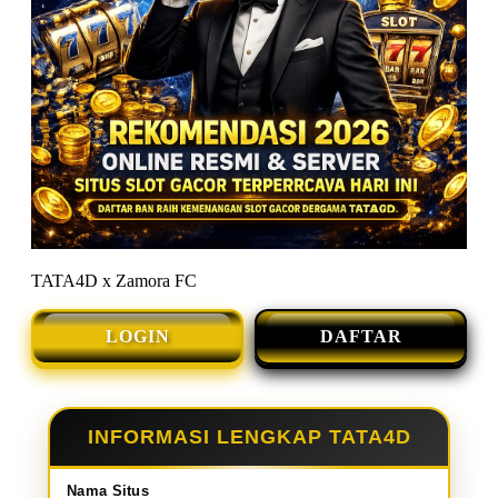
TATA4D x Zamora FC
LOGIN
DAFTAR
INFORMASI LENGKAP TATA4D
Nama Situs