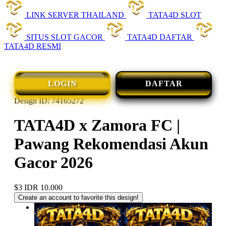
LINK SERVER THAILAND
TATA4D SLOT
SITUS SLOT GACOR
TATA4D DAFTAR
TATA4D RESMI
LOGIN
DAFTAR
Design ID: 74165272
TATA4D x Zamora FC |
Pawang Rekomendasi Akun
Gacor 2026
$3
IDR 10.000
Create an account to favorite this design!