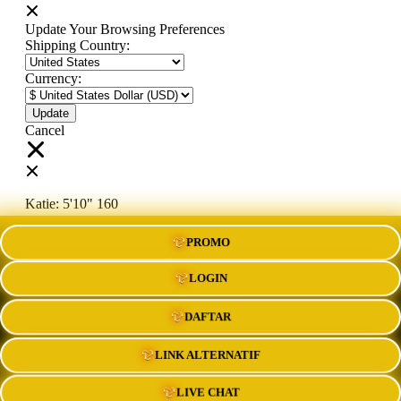
Update Your Browsing Preferences
Shipping Country:
Currency:
Cancel
Katie:
5'10"
160
PROMO
Select your person:
Male
Female
LOGIN
Height
Short
Med
Tall
DAFTAR
Weight
Slim
Avg
Heavy
LINK ALTERNATIF
View Size Chart
LIVE CHAT