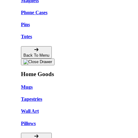
Magnets
Phone Cases
Pins
Totes
Back To Menu
Home Goods
Mugs
Tapestries
Wall Art
Pillows