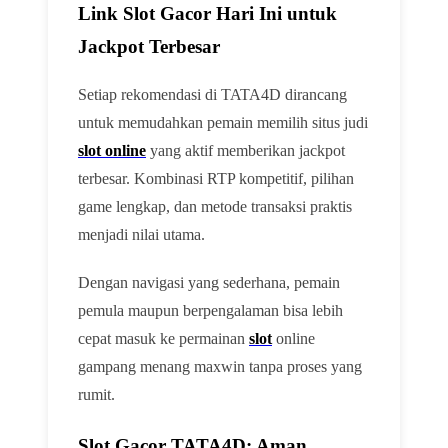
Link Slot Gacor Hari Ini untuk
Jackpot Terbesar
Setiap rekomendasi di TATA4D dirancang
untuk memudahkan pemain memilih situs judi
slot online
yang aktif memberikan jackpot
terbesar. Kombinasi RTP kompetitif, pilihan
game lengkap, dan metode transaksi praktis
menjadi nilai utama.
Dengan navigasi yang sederhana, pemain
pemula maupun berpengalaman bisa lebih
cepat masuk ke permainan
slot
online
gampang menang maxwin tanpa proses yang
rumit.
Slot Gacor TATA4D: Aman,