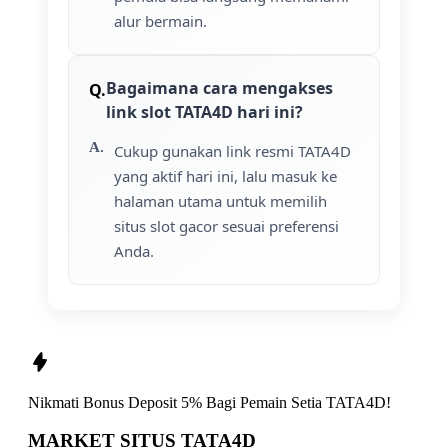
alur bermain.
Bagaimana cara mengakses
link slot TATA4D hari ini?
Cukup gunakan link resmi TATA4D
yang aktif hari ini, lalu masuk ke
halaman utama untuk memilih
situs slot gacor sesuai preferensi
Anda.
Nikmati
Bonus Deposit 5%
Bagi Pemain Setia
TATA4D!
MARKET SITUS TATA4D