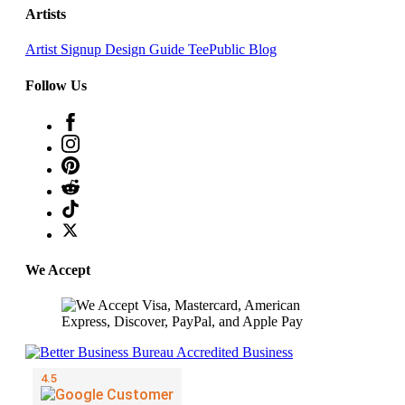
Artists
Artist Signup
Design Guide
TeePublic Blog
Follow Us
We Accept