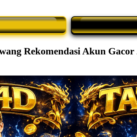
wang Rekomendasi Akun Gacor 