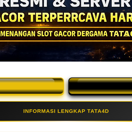
INFORMASI LENGKAP TATA4D