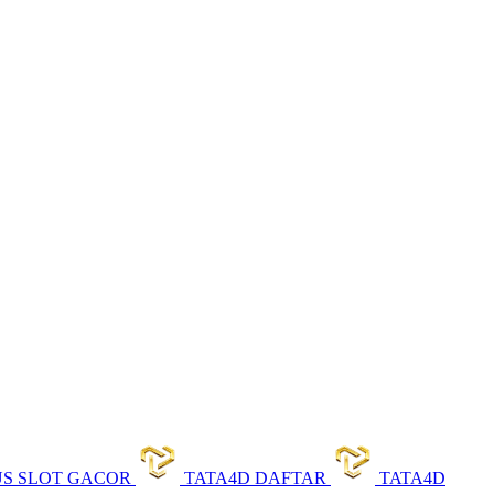
US SLOT GACOR
TATA4D DAFTAR
TATA4D