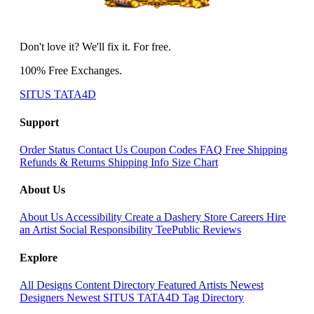
Don't love it? We'll fix it. For free.
100% Free Exchanges.
SITUS TATA4D
Support
Order Status
Contact Us
Coupon Codes
FAQ
Free Shipping
Refunds & Returns
Shipping Info
Size Chart
About Us
About Us
Accessibility
Create a Dashery Store
Careers
Hire
an Artist
Social Responsibility
TeePublic Reviews
Explore
All Designs
Content Directory
Featured Artists
Newest
Designers
Newest SITUS TATA4D
Tag Directory