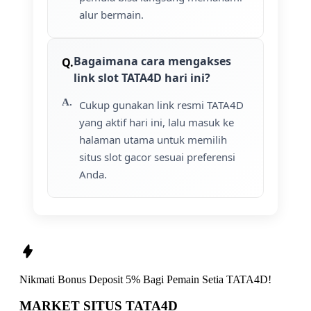
alur bermain.
Bagaimana cara mengakses
link slot TATA4D hari ini?
Cukup gunakan link resmi TATA4D
yang aktif hari ini, lalu masuk ke
halaman utama untuk memilih
situs slot gacor sesuai preferensi
Anda.
Nikmati
Bonus Deposit 5%
Bagi Pemain Setia
TATA4D!
MARKET SITUS TATA4D