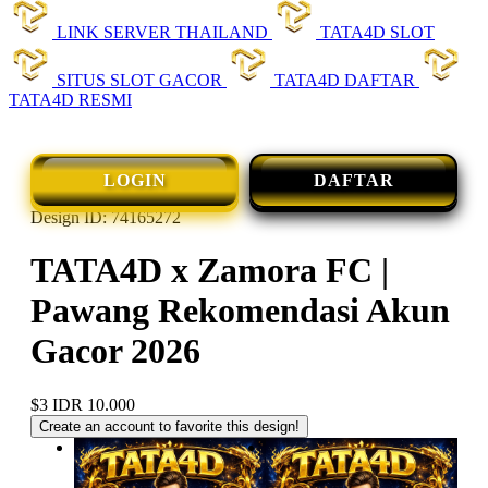
LINK SERVER THAILAND
TATA4D SLOT
SITUS SLOT GACOR
TATA4D DAFTAR
TATA4D RESMI
LOGIN
DAFTAR
Design ID: 74165272
TATA4D x Zamora FC |
Pawang Rekomendasi Akun
Gacor 2026
$3
IDR 10.000
Create an account to favorite this design!