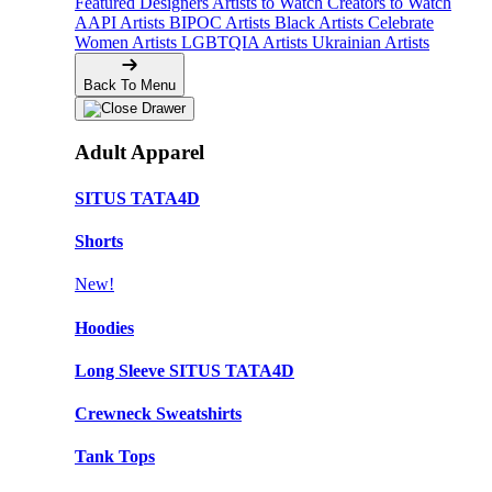
Featured Designers
Artists to Watch
Creators to Watch
AAPI Artists
BIPOC Artists
Black Artists
Celebrate
Women Artists
LGBTQIA Artists
Ukrainian Artists
Back To Menu
Adult Apparel
SITUS TATA4D
Shorts
New!
Hoodies
Long Sleeve SITUS TATA4D
Crewneck Sweatshirts
Tank Tops