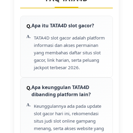
Apa itu TATA4D slot gacor?
TATA4D slot gacor adalah platform
informasi dan akses permainan
yang membahas daftar situs slot
gacor, link harian, serta peluang
jackpot terbesar 2026.
Apa keunggulan TATA4D
dibanding platform lain?
Keunggulannya ada pada update
slot gacor hari ini, rekomendasi
situs judi slot online gampang
menang, serta akses website yang