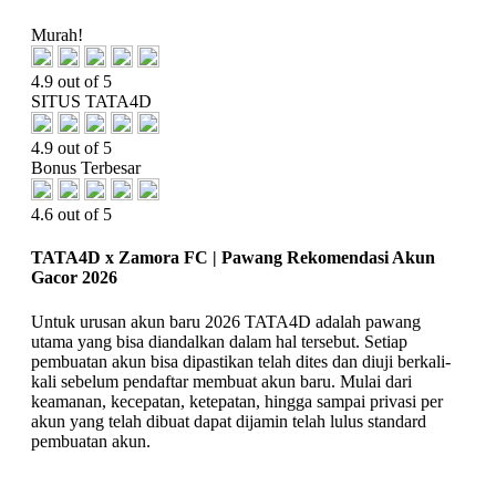
Murah!
4.9 out of 5
SITUS TATA4D
4.9 out of 5
Bonus Terbesar
4.6 out of 5
TATA4D x Zamora FC | Pawang Rekomendasi Akun
Gacor 2026
Untuk urusan akun baru 2026 TATA4D adalah pawang
utama yang bisa diandalkan dalam hal tersebut. Setiap
pembuatan akun bisa dipastikan telah dites dan diuji berkali-
kali sebelum pendaftar membuat akun baru. Mulai dari
keamanan, kecepatan, ketepatan, hingga sampai privasi per
akun yang telah dibuat dapat dijamin telah lulus standard
pembuatan akun.