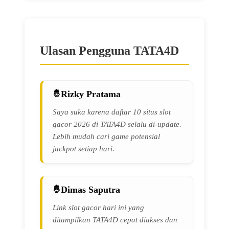
Ulasan Pengguna TATA4D
Rizky Pratama
Saya suka karena daftar 10 situs slot
gacor 2026 di TATA4D selalu di-update.
Lebih mudah cari game potensial
jackpot setiap hari.
Dimas Saputra
Link slot gacor hari ini yang
ditampilkan TATA4D cepat diakses dan