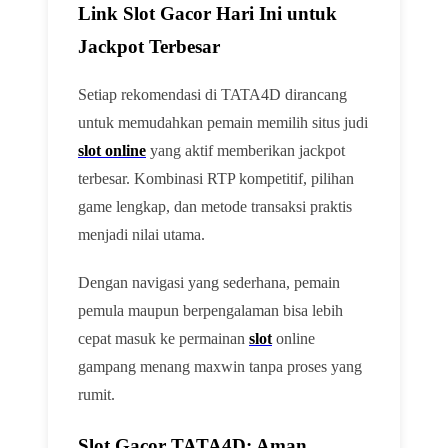
Link Slot Gacor Hari Ini untuk
Jackpot Terbesar
Setiap rekomendasi di TATA4D dirancang
untuk memudahkan pemain memilih situs judi
slot online
yang aktif memberikan jackpot
terbesar. Kombinasi RTP kompetitif, pilihan
game lengkap, dan metode transaksi praktis
menjadi nilai utama.
Dengan navigasi yang sederhana, pemain
pemula maupun berpengalaman bisa lebih
cepat masuk ke permainan
slot
online
gampang menang maxwin tanpa proses yang
rumit.
Slot Gacor TATA4D: Aman,