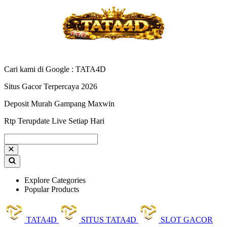
Cari kami di Google : TATA4D
Situs Gacor Terpercaya 2026
Deposit Murah Gampang Maxwin
Rtp Terupdate Live Setiap Hari
Explore Categories
Popular Products
TATA4D
SITUS TATA4D
SLOT GACOR