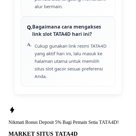
alur bermain.
Bagaimana cara mengakses
link slot TATA4D hari ini?
Cukup gunakan link resmi TATA4D
yang aktif hari ini, lalu masuk ke
halaman utama untuk memilih
situs slot gacor sesuai preferensi
Anda.
Nikmati
Bonus Deposit 5%
Bagi Pemain Setia
TATA4D!
MARKET SITUS TATA4D