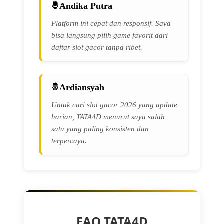
Andika Putra
Platform ini cepat dan responsif. Saya
bisa langsung pilih game favorit dari
daftar slot gacor tanpa ribet.
Ardiansyah
Untuk cari slot gacor 2026 yang update
harian, TATA4D menurut saya salah
satu yang paling konsisten dan
terpercaya.
FAQ TATA4D