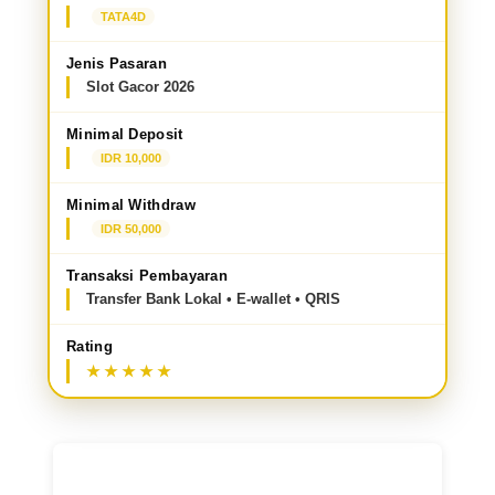
TATA4D
Jenis Pasaran
Slot Gacor 2026
Minimal Deposit
IDR 10,000
Minimal Withdraw
IDR 50,000
Transaksi Pembayaran
Transfer Bank Lokal • E-wallet • QRIS
Rating