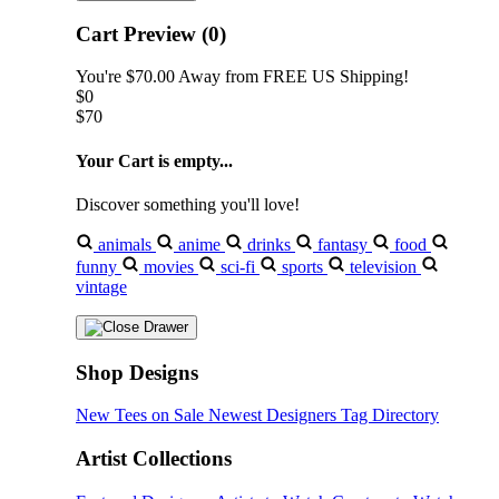
Cart Preview (0)
You're
$70.00
Away from
FREE US Shipping!
$0
$70
Your Cart is empty...
Discover something you'll love!
animals
anime
drinks
fantasy
food
funny
movies
sci-fi
sports
television
vintage
Shop Designs
New Tees on Sale
Newest Designers
Tag Directory
Artist Collections