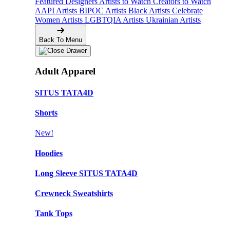
Featured Designers
Artists to Watch
Creators to Watch
AAPI Artists
BIPOC Artists
Black Artists
Celebrate
Women Artists
LGBTQIA Artists
Ukrainian Artists
Back To Menu
Adult Apparel
SITUS TATA4D
Shorts
New!
Hoodies
Long Sleeve SITUS TATA4D
Crewneck Sweatshirts
Tank Tops