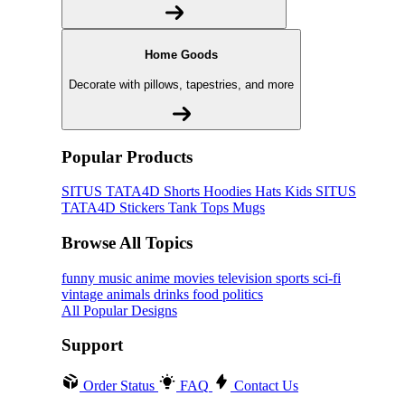
Home Goods
Decorate with pillows, tapestries, and more
Popular Products
SITUS TATA4D
Shorts
Hoodies
Hats
Kids SITUS
TATA4D
Stickers
Tank Tops
Mugs
Browse All Topics
funny
music
anime
movies
television
sports
sci-fi
vintage
animals
drinks
food
politics
All Popular Designs
Support
Order Status
FAQ
Contact Us