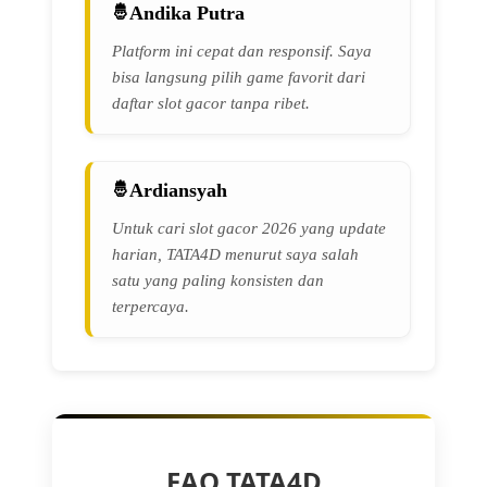
Andika Putra
Platform ini cepat dan responsif. Saya
bisa langsung pilih game favorit dari
daftar slot gacor tanpa ribet.
Ardiansyah
Untuk cari slot gacor 2026 yang update
harian, TATA4D menurut saya salah
satu yang paling konsisten dan
terpercaya.
FAQ TATA4D