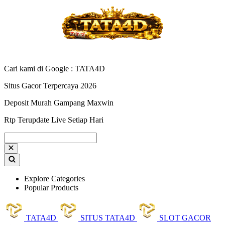
Cari kami di Google : TATA4D
Situs Gacor Terpercaya 2026
Deposit Murah Gampang Maxwin
Rtp Terupdate Live Setiap Hari
Explore Categories
Popular Products
TATA4D
SITUS TATA4D
SLOT GACOR