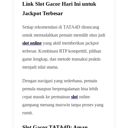
Link Slot Gacor Hari Ini untuk
Jackpot Terbesar
Setiap rekomendasi di TATA4D dirancang
untuk memudahkan pemain memilih situs judi
slot online
yang aktif memberikan jackpot
terbesar. Kombinasi RTP kompetitif, pilihan
game lengkap, dan metode transaksi praktis
menjadi nilai utama.
Dengan navigasi yang sederhana, pemain
pemula maupun berpengalaman bisa lebih
cepat masuk ke permainan
slot
online
gampang menang maxwin tanpa proses yang
rumit.
Slot Gacor TATA4D: Aman,