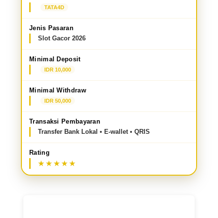
TATA4D
Jenis Pasaran
Slot Gacor 2026
Minimal Deposit
IDR 10,000
Minimal Withdraw
IDR 50,000
Transaksi Pembayaran
Transfer Bank Lokal • E-wallet • QRIS
Rating