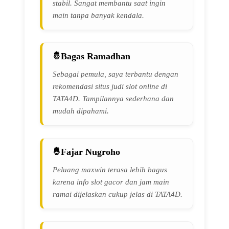
stabil. Sangat membantu saat ingin
main tanpa banyak kendala.
Bagas Ramadhan
Sebagai pemula, saya terbantu dengan
rekomendasi situs judi slot online di
TATA4D. Tampilannya sederhana dan
mudah dipahami.
Fajar Nugroho
Peluang maxwin terasa lebih bagus
karena info slot gacor dan jam main
ramai dijelaskan cukup jelas di TATA4D.