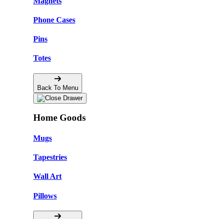
Magnets
Phone Cases
Pins
Totes
Back To Menu
Home Goods
Mugs
Tapestries
Wall Art
Pillows