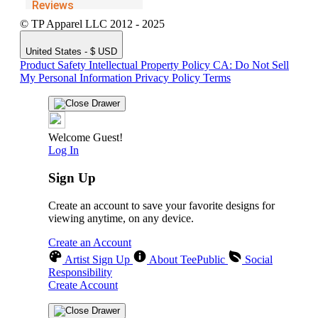
© TP Apparel LLC 2012 - 2025
United States - $ USD
Product Safety
Intellectual Property Policy
CA: Do Not Sell
My Personal Information
Privacy Policy
Terms
Welcome Guest!
Log In
Sign Up
Create an account to save your favorite designs for
viewing anytime, on any device.
Create an Account
Artist Sign Up
About TeePublic
Social
Responsibility
Create Account