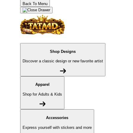
Back To Menu
Shop Designs
Discover a classic design or new favorite artist
Apparel
Shop for Adults & Kids
Accessories
Express yourself with stickers and more