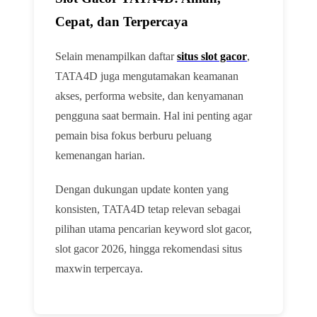
Cepat, dan Terpercaya
Selain menampilkan daftar
situs slot gacor
,
TATA4D juga mengutamakan keamanan
akses, performa website, dan kenyamanan
pengguna saat bermain. Hal ini penting agar
pemain bisa fokus berburu peluang
kemenangan harian.
Dengan dukungan update konten yang
konsisten, TATA4D tetap relevan sebagai
pilihan utama pencarian keyword slot gacor,
slot gacor 2026, hingga rekomendasi situs
maxwin terpercaya.