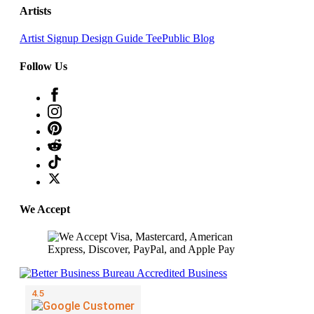
Artists
Artist Signup
Design Guide
TeePublic Blog
Follow Us
We Accept