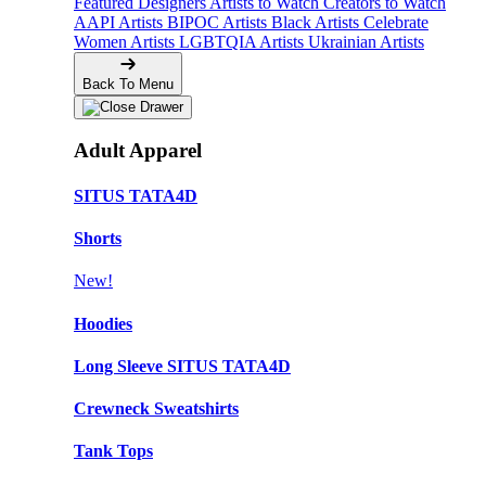
Featured Designers
Artists to Watch
Creators to Watch
AAPI Artists
BIPOC Artists
Black Artists
Celebrate
Women Artists
LGBTQIA Artists
Ukrainian Artists
Back To Menu
Adult Apparel
SITUS TATA4D
Shorts
New!
Hoodies
Long Sleeve SITUS TATA4D
Crewneck Sweatshirts
Tank Tops