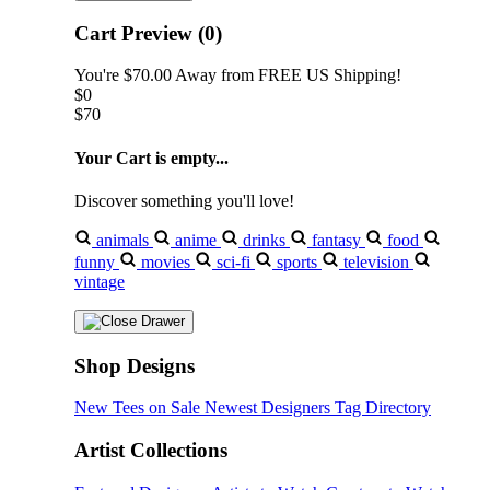
Cart Preview (0)
You're
$70.00
Away from
FREE US Shipping!
$0
$70
Your Cart is empty...
Discover something you'll love!
animals
anime
drinks
fantasy
food
funny
movies
sci-fi
sports
television
vintage
Shop Designs
New Tees on Sale
Newest Designers
Tag Directory
Artist Collections