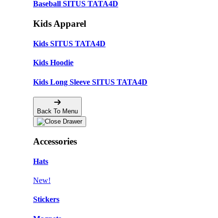
Baseball SITUS TATA4D
Kids Apparel
Kids SITUS TATA4D
Kids Hoodie
Kids Long Sleeve SITUS TATA4D
Back To Menu
Accessories
Hats
New!
Stickers