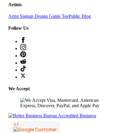
Artists
Artist Signup
Design Guide
TeePublic Blog
Follow Us
We Accept