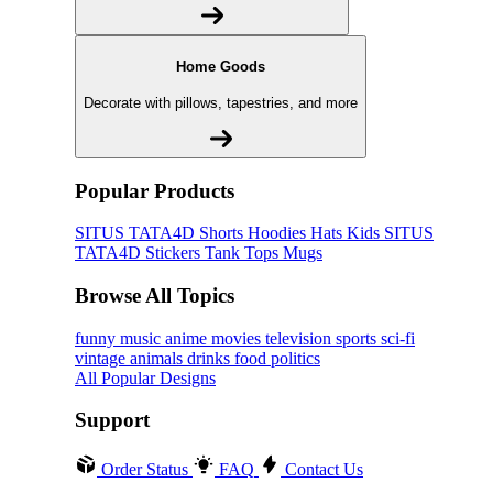
Home Goods
Decorate with pillows, tapestries, and more
Popular Products
SITUS TATA4D
Shorts
Hoodies
Hats
Kids SITUS
TATA4D
Stickers
Tank Tops
Mugs
Browse All Topics
funny
music
anime
movies
television
sports
sci-fi
vintage
animals
drinks
food
politics
All Popular Designs
Support
Order Status
FAQ
Contact Us