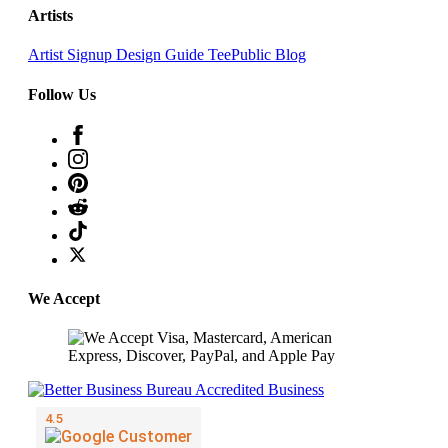
Artists
Artist Signup
Design Guide
TeePublic Blog
Follow Us
We Accept