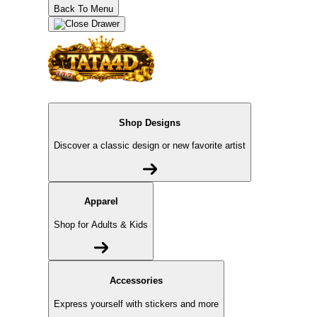
Back To Menu
Shop Designs
Discover a classic design or new favorite artist
Apparel
Shop for Adults & Kids
Accessories
Express yourself with stickers and more