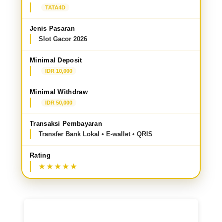
TATA4D
Jenis Pasaran
Slot Gacor 2026
Minimal Deposit
IDR 10,000
Minimal Withdraw
IDR 50,000
Transaksi Pembayaran
Transfer Bank Lokal • E-wallet • QRIS
Rating