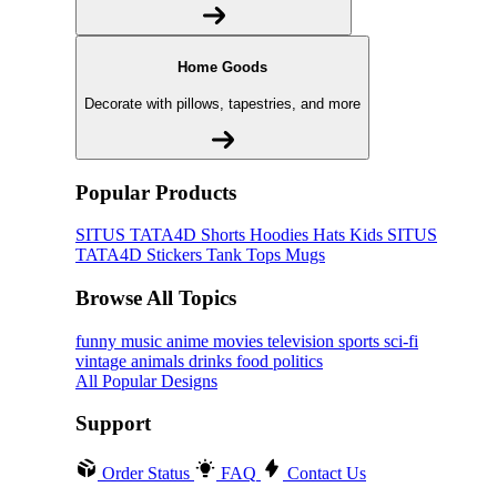
Home Goods
Decorate with pillows, tapestries, and more
Popular Products
SITUS TATA4D
Shorts
Hoodies
Hats
Kids SITUS
TATA4D
Stickers
Tank Tops
Mugs
Browse All Topics
funny
music
anime
movies
television
sports
sci-fi
vintage
animals
drinks
food
politics
All Popular Designs
Support
Order Status
FAQ
Contact Us