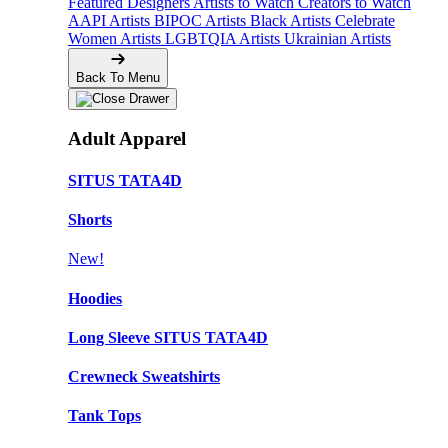
Featured Designers
Artists to Watch
Creators to Watch
AAPI Artists
BIPOC Artists
Black Artists
Celebrate
Women Artists
LGBTQIA Artists
Ukrainian Artists
Back To Menu
Adult Apparel
SITUS TATA4D
Shorts
New!
Hoodies
Long Sleeve SITUS TATA4D
Crewneck Sweatshirts
Tank Tops