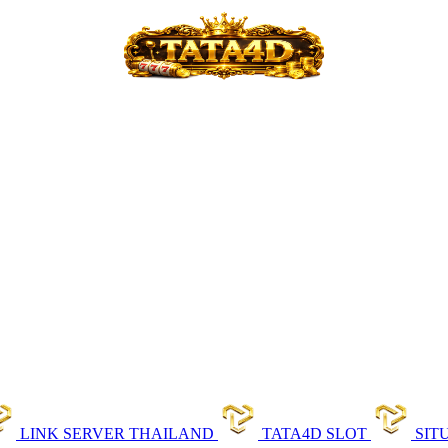
LINK SERVER THAILAND
TATA4D SLOT
SIT