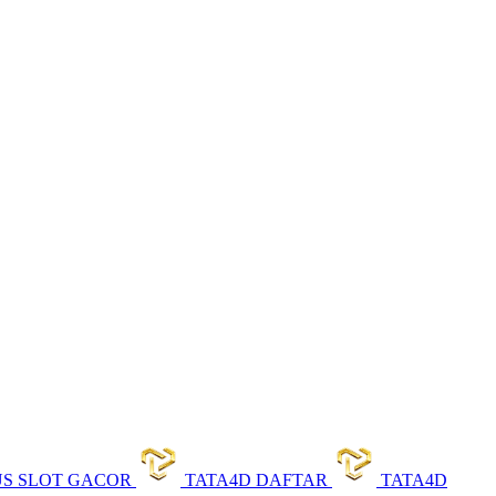
US SLOT GACOR
TATA4D DAFTAR
TATA4D