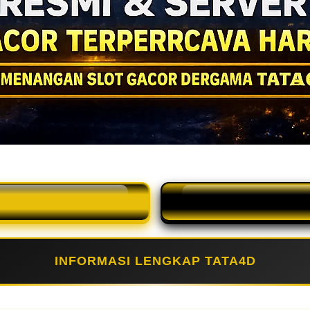
INFORMASI LENGKAP TATA4D