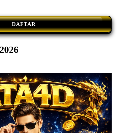
DAFTAR
2026