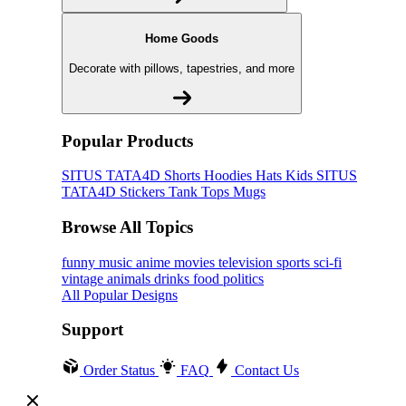
Home Goods
Decorate with pillows, tapestries, and more
Popular Products
SITUS TATA4D
Shorts
Hoodies
Hats
Kids SITUS
TATA4D
Stickers
Tank Tops
Mugs
Browse All Topics
funny
music
anime
movies
television
sports
sci-fi
vintage
animals
drinks
food
politics
All Popular Designs
Support
Order Status
FAQ
Contact Us