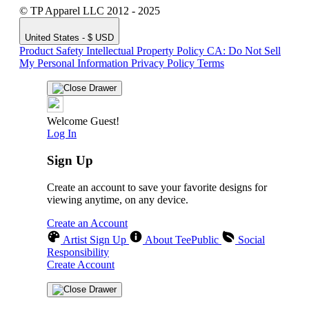
© TP Apparel LLC 2012 - 2025
United States - $ USD
Product Safety
Intellectual Property Policy
CA: Do Not Sell
My Personal Information
Privacy Policy
Terms
Welcome Guest!
Log In
Sign Up
Create an account to save your favorite designs for
viewing anytime, on any device.
Create an Account
Artist Sign Up
About TeePublic
Social
Responsibility
Create Account