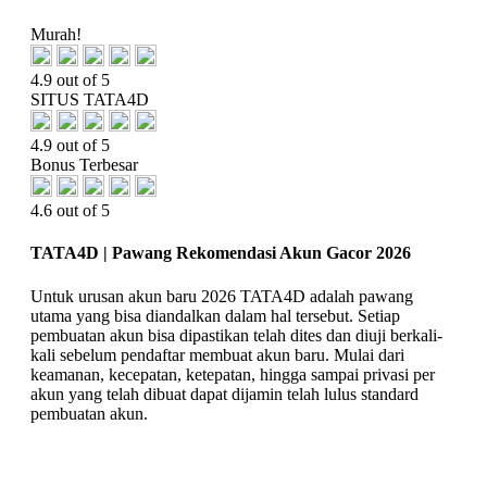
Murah!
4.9 out of 5
SITUS TATA4D
4.9 out of 5
Bonus Terbesar
4.6 out of 5
TATA4D | Pawang Rekomendasi Akun Gacor 2026
Untuk urusan akun baru 2026 TATA4D adalah pawang
utama yang bisa diandalkan dalam hal tersebut. Setiap
pembuatan akun bisa dipastikan telah dites dan diuji berkali-
kali sebelum pendaftar membuat akun baru. Mulai dari
keamanan, kecepatan, ketepatan, hingga sampai privasi per
akun yang telah dibuat dapat dijamin telah lulus standard
pembuatan akun.