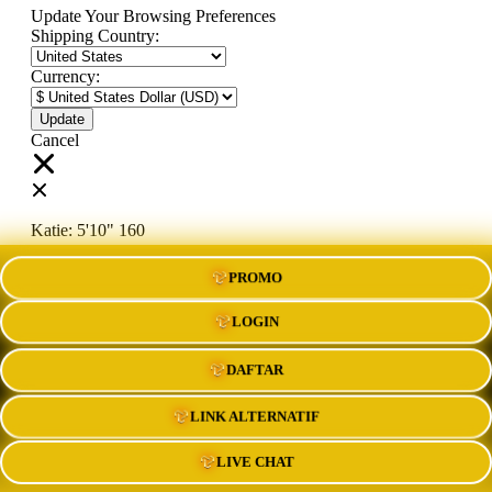
Update Your Browsing Preferences
Shipping Country:
Currency:
Cancel
Katie:
5'10"
160
PROMO
Select your person:
Male
Female
LOGIN
Height
Short
Med
Tall
DAFTAR
Weight
Slim
Avg
Heavy
LINK ALTERNATIF
View Size Chart
LIVE CHAT