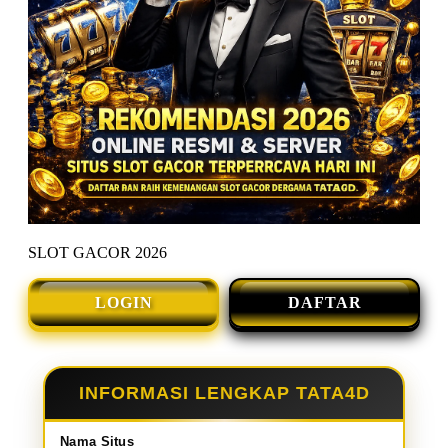
SLOT GACOR 2026
LOGIN
DAFTAR
INFORMASI LENGKAP TATA4D
Nama Situs