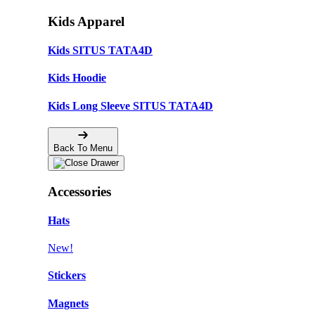
Kids Apparel
Kids SITUS TATA4D
Kids Hoodie
Kids Long Sleeve SITUS TATA4D
Back To Menu
Accessories
Hats
New!
Stickers
Magnets