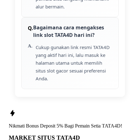
alur bermain.
Bagaimana cara mengakses
link slot TATA4D hari ini?
Cukup gunakan link resmi TATA4D
yang aktif hari ini, lalu masuk ke
halaman utama untuk memilih
situs slot gacor sesuai preferensi
Anda.
Nikmati
Bonus Deposit 5%
Bagi Pemain Setia
TATA4D!
MARKET SITUS TATA4D