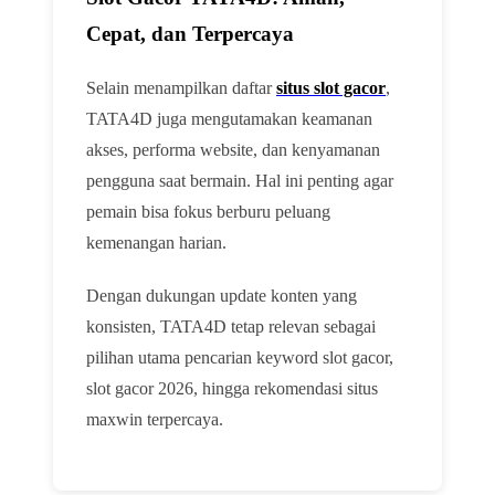
Cepat, dan Terpercaya
Selain menampilkan daftar
situs slot gacor
,
TATA4D juga mengutamakan keamanan
akses, performa website, dan kenyamanan
pengguna saat bermain. Hal ini penting agar
pemain bisa fokus berburu peluang
kemenangan harian.
Dengan dukungan update konten yang
konsisten, TATA4D tetap relevan sebagai
pilihan utama pencarian keyword slot gacor,
slot gacor 2026, hingga rekomendasi situs
maxwin terpercaya.