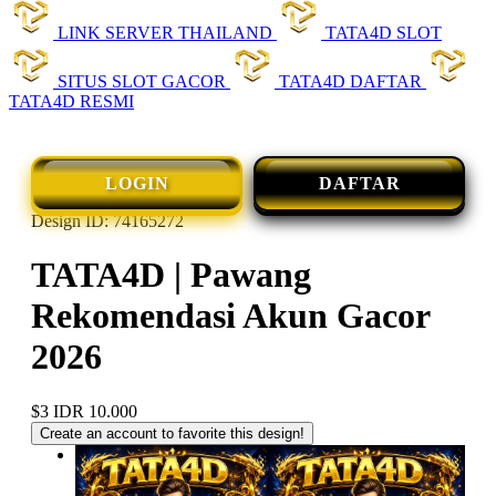
LINK SERVER THAILAND
TATA4D SLOT
SITUS SLOT GACOR
TATA4D DAFTAR
TATA4D RESMI
LOGIN
DAFTAR
Design ID: 74165272
TATA4D | Pawang
Rekomendasi Akun Gacor
2026
$3
IDR 10.000
Create an account to favorite this design!