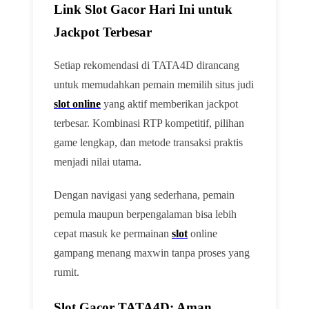
Link Slot Gacor Hari Ini untuk
Jackpot Terbesar
Setiap rekomendasi di TATA4D dirancang
untuk memudahkan pemain memilih situs judi
slot online
yang aktif memberikan jackpot
terbesar. Kombinasi RTP kompetitif, pilihan
game lengkap, dan metode transaksi praktis
menjadi nilai utama.
Dengan navigasi yang sederhana, pemain
pemula maupun berpengalaman bisa lebih
cepat masuk ke permainan
slot
online
gampang menang maxwin tanpa proses yang
rumit.
Slot Gacor TATA4D: Aman,