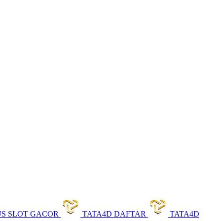
US SLOT GACOR
TATA4D DAFTAR
TATA4D