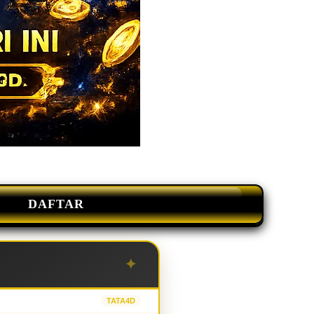
DAFTAR
TATA4D