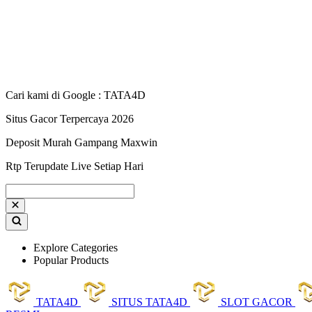
Cari kami di Google : TATA4D
Situs Gacor Terpercaya 2026
Deposit Murah Gampang Maxwin
Rtp Terupdate Live Setiap Hari
Explore Categories
Popular Products
TATA4D
SITUS TATA4D
SLOT GACOR