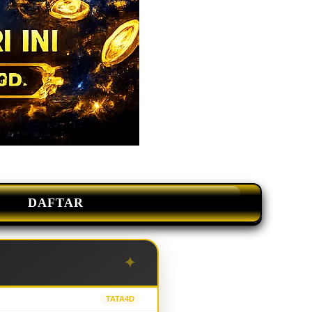
DAFTAR
TATA4D