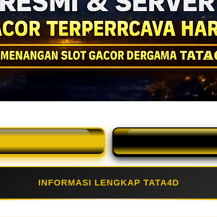
INFORMASI LENGKAP TATA4D