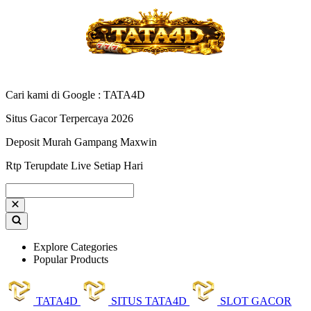
Cari kami di Google : TATA4D
Situs Gacor Terpercaya 2026
Deposit Murah Gampang Maxwin
Rtp Terupdate Live Setiap Hari
Explore Categories
Popular Products
TATA4D
SITUS TATA4D
SLOT GACOR