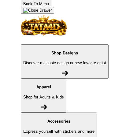
Back To Menu
Shop Designs
Discover a classic design or new favorite artist
Apparel
Shop for Adults & Kids
Accessories
Express yourself with stickers and more