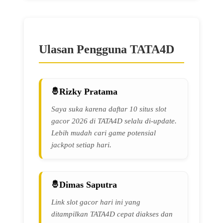
Ulasan Pengguna TATA4D
Rizky Pratama
Saya suka karena daftar 10 situs slot
gacor 2026 di TATA4D selalu di-update.
Lebih mudah cari game potensial
jackpot setiap hari.
Dimas Saputra
Link slot gacor hari ini yang
ditampilkan TATA4D cepat diakses dan