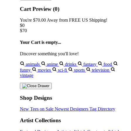
Cart Preview (0)
You're
$70.00
Away from
FREE US Shipping!
$0
$70
Your Cart is empty...
Discover something you'll love!
animals
anime
drinks
fantasy
food
funny
movies
sci-fi
sports
television
vintage
Shop Designs
New Tees on Sale
Newest Designers
Tag Directory
Artist Collections