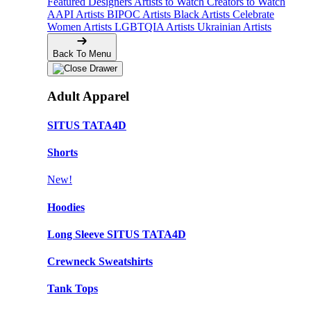
Featured Designers
Artists to Watch
Creators to Watch
AAPI Artists
BIPOC Artists
Black Artists
Celebrate
Women Artists
LGBTQIA Artists
Ukrainian Artists
Back To Menu
Adult Apparel
SITUS TATA4D
Shorts
New!
Hoodies
Long Sleeve SITUS TATA4D
Crewneck Sweatshirts
Tank Tops