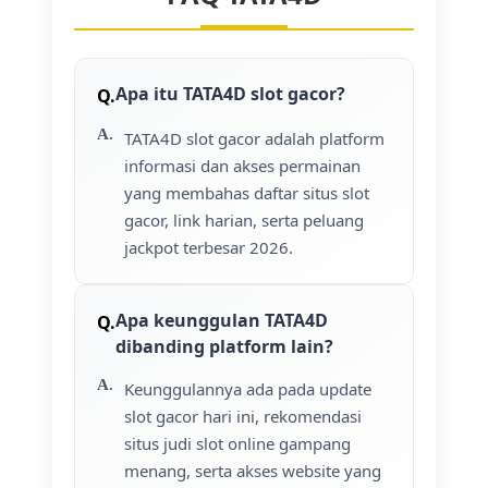
Apa itu TATA4D slot gacor?
TATA4D slot gacor adalah platform
informasi dan akses permainan
yang membahas daftar situs slot
gacor, link harian, serta peluang
jackpot terbesar 2026.
Apa keunggulan TATA4D
dibanding platform lain?
Keunggulannya ada pada update
slot gacor hari ini, rekomendasi
situs judi slot online gampang
menang, serta akses website yang