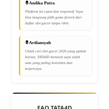
Andika Putra
Platform ini cepat dan responsif. Saya
bisa langsung pilih game favorit dari
daftar slot gacor tanpa ribet.
Ardiansyah
Untuk cari slot gacor 2026 yang update
harian, TATA4D menurut saya salah
satu yang paling konsisten dan
terpercaya.
FAQ TATA4D