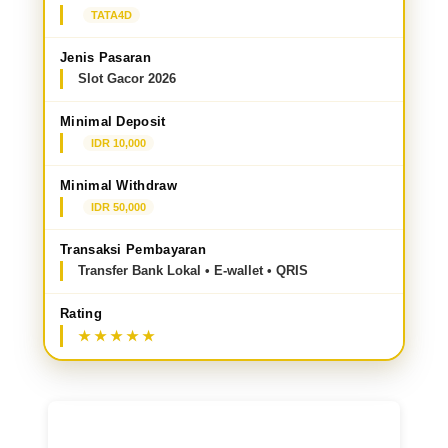
TATA4D
Jenis Pasaran
Slot Gacor 2026
Minimal Deposit
IDR 10,000
Minimal Withdraw
IDR 50,000
Transaksi Pembayaran
Transfer Bank Lokal • E-wallet • QRIS
Rating