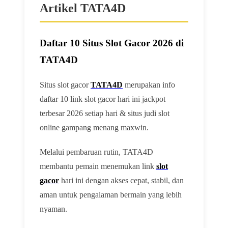
Artikel TATA4D
Daftar 10 Situs Slot Gacor 2026 di
TATA4D
Situs slot gacor
TATA4D
merupakan info
daftar 10 link slot gacor hari ini jackpot
terbesar 2026 setiap hari & situs judi slot
online gampang menang maxwin.
Melalui pembaruan rutin, TATA4D
membantu pemain menemukan link
slot
gacor
hari ini dengan akses cepat, stabil, dan
aman untuk pengalaman bermain yang lebih
nyaman.