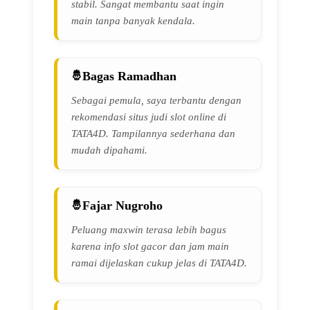
stabil. Sangat membantu saat ingin
main tanpa banyak kendala.
Bagas Ramadhan
Sebagai pemula, saya terbantu dengan
rekomendasi situs judi slot online di
TATA4D. Tampilannya sederhana dan
mudah dipahami.
Fajar Nugroho
Peluang maxwin terasa lebih bagus
karena info slot gacor dan jam main
ramai dijelaskan cukup jelas di TATA4D.