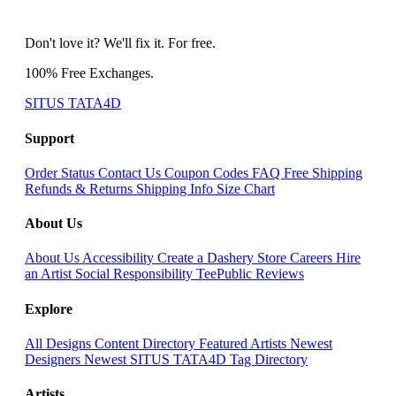
Don't love it? We'll fix it. For free.
100% Free Exchanges.
SITUS TATA4D
Support
Order Status
Contact Us
Coupon Codes
FAQ
Free Shipping
Refunds & Returns
Shipping Info
Size Chart
About Us
About Us
Accessibility
Create a Dashery Store
Careers
Hire
an Artist
Social Responsibility
TeePublic Reviews
Explore
All Designs
Content Directory
Featured Artists
Newest
Designers
Newest SITUS TATA4D
Tag Directory
Artists