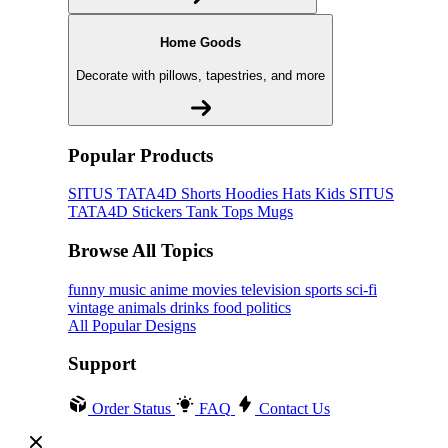
Home Goods
Decorate with pillows, tapestries, and more
Popular Products
SITUS TATA4D
Shorts
Hoodies
Hats
Kids SITUS
TATA4D
Stickers
Tank Tops
Mugs
Browse All Topics
funny
music
anime
movies
television
sports
sci-fi
vintage
animals
drinks
food
politics
All Popular Designs
Support
Order Status
FAQ
Contact Us