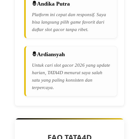
Andika Putra
Platform ini cepat dan responsif. Saya
bisa langsung pilih game favorit dari
daftar slot gacor tanpa ribet.
Ardiansyah
Untuk cari slot gacor 2026 yang update
harian, TATA4D menurut saya salah
satu yang paling konsisten dan
terpercaya.
FAQ TATA4D