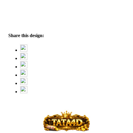
Share this design: