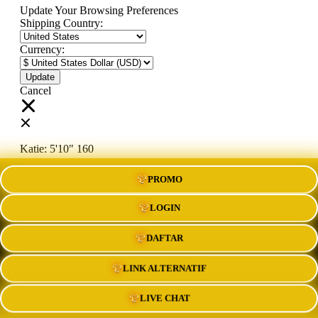
Update Your Browsing Preferences
Shipping Country:
Currency:
Cancel
Katie:
5'10"
160
PROMO
Select your person:
Male
Female
LOGIN
Height
Short
Med
Tall
DAFTAR
Weight
Slim
Avg
Heavy
LINK ALTERNATIF
View Size Chart
LIVE CHAT