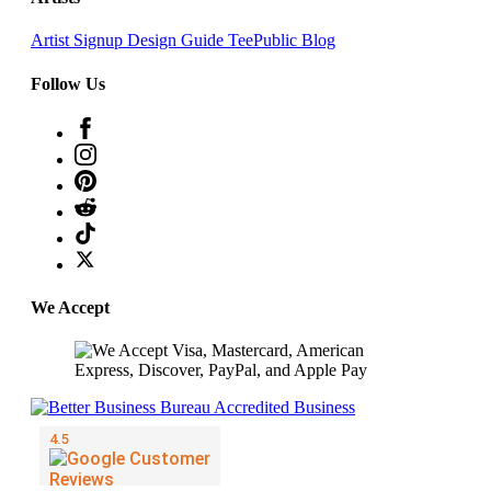
Artist Signup
Design Guide
TeePublic Blog
Follow Us
We Accept