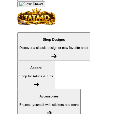
Shop Designs
Discover a classic design or new favorite artist
Apparel
Shop for Adults & Kids
Accessories
Express yourself with stickers and more