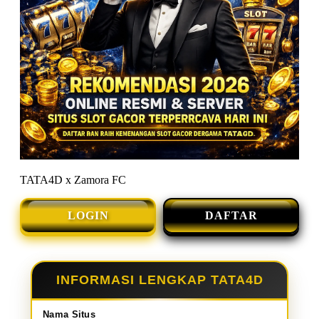
TATA4D x Zamora FC
LOGIN
DAFTAR
INFORMASI LENGKAP TATA4D
Nama Situs