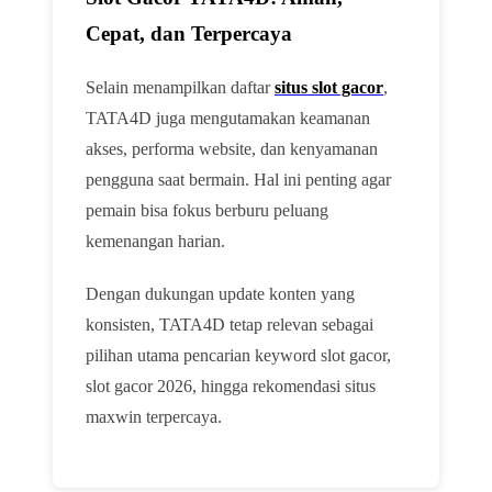
Cepat, dan Terpercaya
Selain menampilkan daftar
situs slot gacor
,
TATA4D juga mengutamakan keamanan
akses, performa website, dan kenyamanan
pengguna saat bermain. Hal ini penting agar
pemain bisa fokus berburu peluang
kemenangan harian.
Dengan dukungan update konten yang
konsisten, TATA4D tetap relevan sebagai
pilihan utama pencarian keyword slot gacor,
slot gacor 2026, hingga rekomendasi situs
maxwin terpercaya.