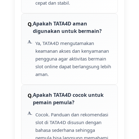
cepat dan stabil.
Apakah TATA4D aman
digunakan untuk bermain?
Ya, TATA4D mengutamakan
keamanan akses dan kenyamanan
pengguna agar aktivitas bermain
slot online dapat berlangsung lebih
aman.
Apakah TATA4D cocok untuk
pemain pemula?
Cocok. Panduan dan rekomendasi
slot di TATA4D disusun dengan
bahasa sederhana sehingga
pemula bisa langsung memahami