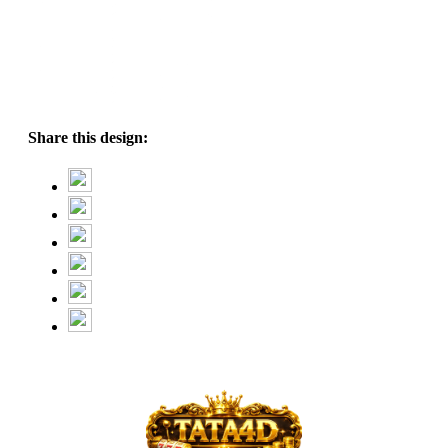
Share this design: