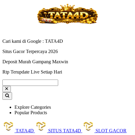
Cari kami di Google : TATA4D
Situs Gacor Terpercaya 2026
Deposit Murah Gampang Maxwin
Rtp Terupdate Live Setiap Hari
Explore Categories
Popular Products
TATA4D
SITUS TATA4D
SLOT GACOR