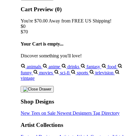
Cart Preview (0)
You're
$70.00
Away from
FREE US Shipping!
$0
$70
Your Cart is empty...
Discover something you'll love!
animals
anime
drinks
fantasy
food
funny
movies
sci-fi
sports
television
vintage
Shop Designs
New Tees on Sale
Newest Designers
Tag Directory
Artist Collections