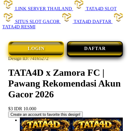
LINK SERVER THAILAND
TATA4D SLOT
SITUS SLOT GACOR
TATA4D DAFTAR
TATA4D RESMI
LOGIN
DAFTAR
Design ID: 74165272
TATA4D x Zamora FC |
Pawang Rekomendasi Akun
Gacor 2026
$3
IDR 10.000
Create an account to favorite this design!