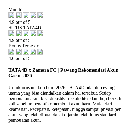
Murah!
4.9 out of 5
SITUS TATA4D
4.9 out of 5
Bonus Terbesar
4.6 out of 5
TATA4D x Zamora FC | Pawang Rekomendasi Akun
Gacor 2026
Untuk urusan akun baru 2026 TATA4D adalah pawang
utama yang bisa diandalkan dalam hal tersebut. Setiap
pembuatan akun bisa dipastikan telah dites dan diuji berkali-
kali sebelum pendaftar membuat akun baru. Mulai dari
keamanan, kecepatan, ketepatan, hingga sampai privasi per
akun yang telah dibuat dapat dijamin telah lulus standard
pembuatan akun.