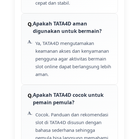
cepat dan stabil.
Apakah TATA4D aman
digunakan untuk bermain?
Ya, TATA4D mengutamakan
keamanan akses dan kenyamanan
pengguna agar aktivitas bermain
slot online dapat berlangsung lebih
aman.
Apakah TATA4D cocok untuk
pemain pemula?
Cocok. Panduan dan rekomendasi
slot di TATA4D disusun dengan
bahasa sederhana sehingga
pemula bisa langsung memahami