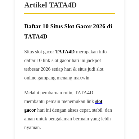
Artikel TATA4D
Daftar 10 Situs Slot Gacor 2026 di
TATA4D
Situs slot gacor
TATA4D
merupakan info
daftar 10 link slot gacor hari ini jackpot
terbesar 2026 setiap hari & situs judi slot
online gampang menang maxwin.
Melalui pembaruan rutin, TATA4D
membantu pemain menemukan link
slot
gacor
hari ini dengan akses cepat, stabil, dan
aman untuk pengalaman bermain yang lebih
nyaman.