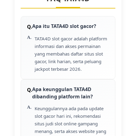
Apa itu TATA4D slot gacor?
TATA4D slot gacor adalah platform
informasi dan akses permainan
yang membahas daftar situs slot
gacor, link harian, serta peluang
jackpot terbesar 2026.
Apa keunggulan TATA4D
dibanding platform lain?
Keunggulannya ada pada update
slot gacor hari ini, rekomendasi
situs judi slot online gampang
menang, serta akses website yang