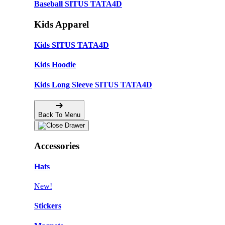
Baseball SITUS TATA4D
Kids Apparel
Kids SITUS TATA4D
Kids Hoodie
Kids Long Sleeve SITUS TATA4D
Back To Menu
Accessories
Hats
New!
Stickers