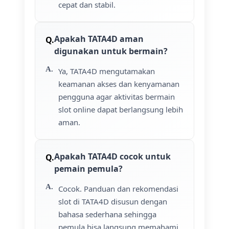
cepat dan stabil.
Apakah TATA4D aman
digunakan untuk bermain?
Ya, TATA4D mengutamakan
keamanan akses dan kenyamanan
pengguna agar aktivitas bermain
slot online dapat berlangsung lebih
aman.
Apakah TATA4D cocok untuk
pemain pemula?
Cocok. Panduan dan rekomendasi
slot di TATA4D disusun dengan
bahasa sederhana sehingga
pemula bisa langsung memahami