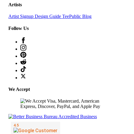
Artists
Artist Signup
Design Guide
TeePublic Blog
Follow Us
We Accept