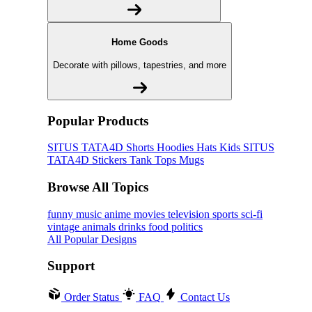
Home Goods
Decorate with pillows, tapestries, and more
Popular Products
SITUS TATA4D
Shorts
Hoodies
Hats
Kids SITUS
TATA4D
Stickers
Tank Tops
Mugs
Browse All Topics
funny
music
anime
movies
television
sports
sci-fi
vintage
animals
drinks
food
politics
All Popular Designs
Support
Order Status
FAQ
Contact Us