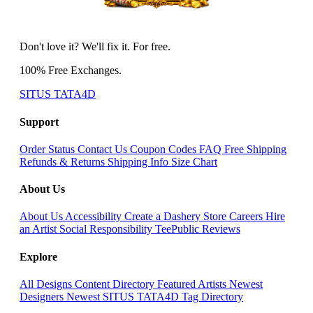
Don't love it? We'll fix it. For free.
100% Free Exchanges.
SITUS TATA4D
Support
Order Status
Contact Us
Coupon Codes
FAQ
Free Shipping
Refunds & Returns
Shipping Info
Size Chart
About Us
About Us
Accessibility
Create a Dashery Store
Careers
Hire
an Artist
Social Responsibility
TeePublic Reviews
Explore
All Designs
Content Directory
Featured Artists
Newest
Designers
Newest SITUS TATA4D
Tag Directory