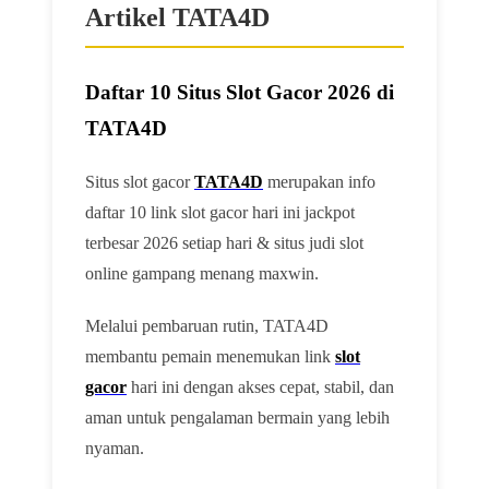
Artikel TATA4D
Daftar 10 Situs Slot Gacor 2026 di
TATA4D
Situs slot gacor
TATA4D
merupakan info
daftar 10 link slot gacor hari ini jackpot
terbesar 2026 setiap hari & situs judi slot
online gampang menang maxwin.
Melalui pembaruan rutin, TATA4D
membantu pemain menemukan link
slot
gacor
hari ini dengan akses cepat, stabil, dan
aman untuk pengalaman bermain yang lebih
nyaman.