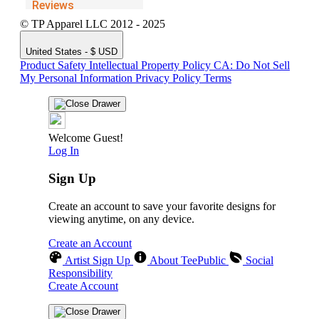
© TP Apparel LLC 2012 - 2025
United States - $ USD
Product Safety
Intellectual Property Policy
CA: Do Not Sell
My Personal Information
Privacy Policy
Terms
Welcome Guest!
Log In
Sign Up
Create an account to save your favorite designs for
viewing anytime, on any device.
Create an Account
Artist Sign Up
About TeePublic
Social
Responsibility
Create Account