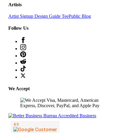
Artists
Artist Signup
Design Guide
TeePublic Blog
Follow Us
We Accept