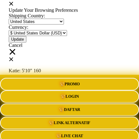
Update Your Browsing Preferences
Shipping Country:
Currency:
Cancel
Katie:
5'10"
160
PROMO
Select your person:
Male
Female
LOGIN
Height
Short
Med
Tall
DAFTAR
Weight
Slim
Avg
Heavy
LINK ALTERNATIF
View Size Chart
LIVE CHAT