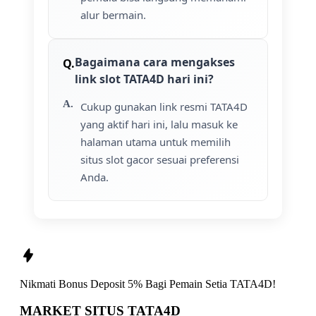
alur bermain.
Bagaimana cara mengakses
link slot TATA4D hari ini?
Cukup gunakan link resmi TATA4D
yang aktif hari ini, lalu masuk ke
halaman utama untuk memilih
situs slot gacor sesuai preferensi
Anda.
Nikmati
Bonus Deposit 5%
Bagi Pemain Setia
TATA4D!
MARKET SITUS TATA4D