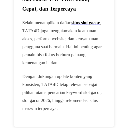
Cepat, dan Terpercaya
Selain menampilkan daftar
situs slot gacor
,
TATA4D juga mengutamakan keamanan
akses, performa website, dan kenyamanan
pengguna saat bermain. Hal ini penting agar
pemain bisa fokus berburu peluang
kemenangan harian.
Dengan dukungan update konten yang
konsisten, TATA4D tetap relevan sebagai
pilihan utama pencarian keyword slot gacor,
slot gacor 2026, hingga rekomendasi situs
maxwin terpercaya.