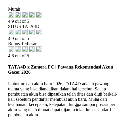
Murah!
4.9 out of 5
SITUS TATA4D
4.9 out of 5
Bonus Terbesar
4.6 out of 5
TATA4D x Zamora FC | Pawang Rekomendasi Akun
Gacor 2026
Untuk urusan akun baru 2026 TATA4D adalah pawang
utama yang bisa diandalkan dalam hal tersebut. Setiap
pembuatan akun bisa dipastikan telah dites dan diuji berkali-
kali sebelum pendaftar membuat akun baru. Mulai dari
keamanan, kecepatan, ketepatan, hingga sampai privasi per
akun yang telah dibuat dapat dijamin telah lulus standard
pembuatan akun.