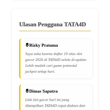
Ulasan Pengguna TATA4D
Rizky Pratama
Saya suka karena daftar 10 situs slot
gacor 2026 di TATA4D selalu di-update.
Lebih mudah cari game potensial
jackpot setiap hari.
Dimas Saputra
Link slot gacor hari ini yang
ditampilkan TATA4D cepat diakses dan