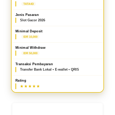
TATA4D
Jenis Pasaran
Slot Gacor 2026
Minimal Deposit
IDR 10,000
Minimal Withdraw
IDR 50,000
Transaksi Pembayaran
Transfer Bank Lokal • E-wallet • QRIS
Rating