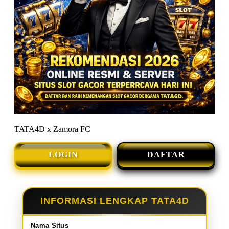
TATA4D x Zamora FC
LOGIN
DAFTAR
INFORMASI LENGKAP TATA4D
Nama Situs