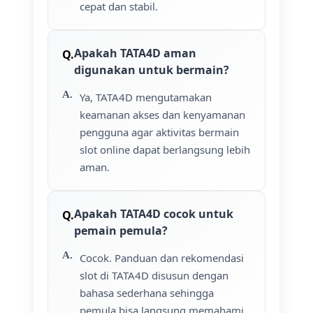
cepat dan stabil.
Apakah TATA4D aman
digunakan untuk bermain?
Ya, TATA4D mengutamakan
keamanan akses dan kenyamanan
pengguna agar aktivitas bermain
slot online dapat berlangsung lebih
aman.
Apakah TATA4D cocok untuk
pemain pemula?
Cocok. Panduan dan rekomendasi
slot di TATA4D disusun dengan
bahasa sederhana sehingga
pemula bisa langsung memahami