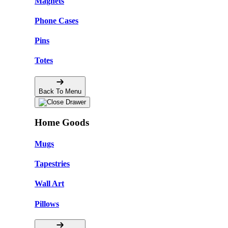
Magnets
Phone Cases
Pins
Totes
Back To Menu
Home Goods
Mugs
Tapestries
Wall Art
Pillows