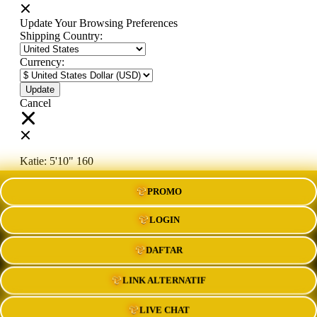
Update Your Browsing Preferences
Shipping Country:
Currency:
Cancel
Katie:
5'10"
160
PROMO
Select your person:
Male
Female
LOGIN
Height
Short
Med
Tall
DAFTAR
Weight
Slim
Avg
Heavy
LINK ALTERNATIF
View Size Chart
LIVE CHAT