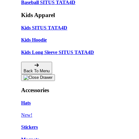
Baseball SITUS TATA4D
Kids Apparel
Kids SITUS TATA4D
Kids Hoodie
Kids Long Sleeve SITUS TATA4D
Back To Menu
Accessories
Hats
New!
Stickers