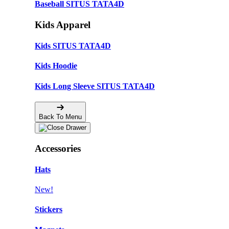
Baseball SITUS TATA4D
Kids Apparel
Kids SITUS TATA4D
Kids Hoodie
Kids Long Sleeve SITUS TATA4D
Back To Menu
Accessories
Hats
New!
Stickers