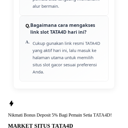
alur bermain.
Bagaimana cara mengakses
link slot TATA4D hari ini?
Cukup gunakan link resmi TATA4D
yang aktif hari ini, lalu masuk ke
halaman utama untuk memilih
situs slot gacor sesuai preferensi
Anda.
Nikmati
Bonus Deposit 5%
Bagi Pemain Setia
TATA4D!
MARKET SITUS TATA4D