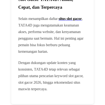
Cepat, dan Terpercaya
Selain menampilkan daftar
situs slot gacor
,
TATA4D juga mengutamakan keamanan
akses, performa website, dan kenyamanan
pengguna saat bermain. Hal ini penting agar
pemain bisa fokus berburu peluang
kemenangan harian.
Dengan dukungan update konten yang
konsisten, TATA4D tetap relevan sebagai
pilihan utama pencarian keyword slot gacor,
slot gacor 2026, hingga rekomendasi situs
maxwin terpercaya.