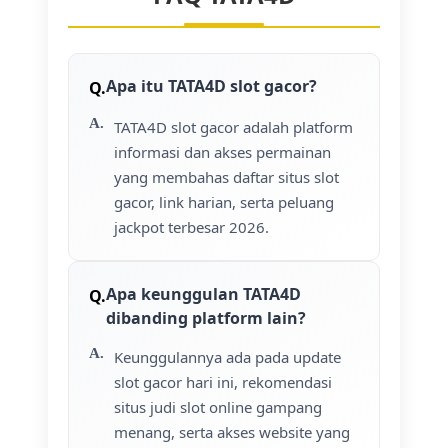
Apa itu TATA4D slot gacor?
TATA4D slot gacor adalah platform
informasi dan akses permainan
yang membahas daftar situs slot
gacor, link harian, serta peluang
jackpot terbesar 2026.
Apa keunggulan TATA4D
dibanding platform lain?
Keunggulannya ada pada update
slot gacor hari ini, rekomendasi
situs judi slot online gampang
menang, serta akses website yang