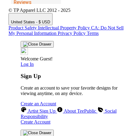
© TP Apparel LLC 2012 - 2025
United States - $ USD
Product Safety
Intellectual Property Policy
CA: Do Not Sell
My Personal Information
Privacy Policy
Terms
Welcome Guest!
Log In
Sign Up
Create an account to save your favorite designs for
viewing anytime, on any device.
Create an Account
Artist Sign Up
About TeePublic
Social
Responsibility
Create Account