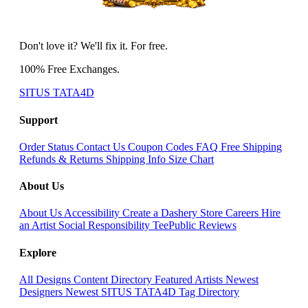
Don't love it? We'll fix it. For free.
100% Free Exchanges.
SITUS TATA4D
Support
Order Status
Contact Us
Coupon Codes
FAQ
Free Shipping
Refunds & Returns
Shipping Info
Size Chart
About Us
About Us
Accessibility
Create a Dashery Store
Careers
Hire
an Artist
Social Responsibility
TeePublic Reviews
Explore
All Designs
Content Directory
Featured Artists
Newest
Designers
Newest SITUS TATA4D
Tag Directory