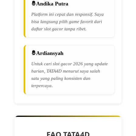
Andika Putra
Platform ini cepat dan responsif. Saya
bisa langsung pilih game favorit dari
daftar slot gacor tanpa ribet.
Ardiansyah
Untuk cari slot gacor 2026 yang update
harian, TATA4D menurut saya salah
satu yang paling konsisten dan
terpercaya.
FAQ TATA4D