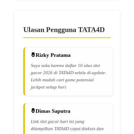
Ulasan Pengguna TATA4D
Rizky Pratama
Saya suka karena daftar 10 situs slot
gacor 2026 di TATA4D selalu di-update.
Lebih mudah cari game potensial
jackpot setiap hari.
Dimas Saputra
Link slot gacor hari ini yang
ditampilkan TATA4D cepat diakses dan