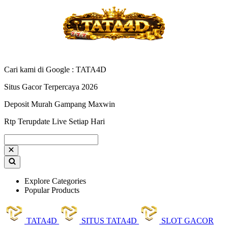
Cari kami di Google : TATA4D
Situs Gacor Terpercaya 2026
Deposit Murah Gampang Maxwin
Rtp Terupdate Live Setiap Hari
Explore Categories
Popular Products
TATA4D
SITUS TATA4D
SLOT GACOR