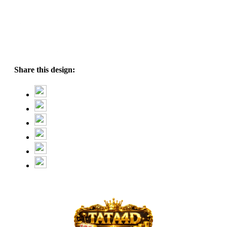
Share this design: