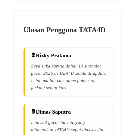
Ulasan Pengguna TATA4D
Rizky Pratama
Saya suka karena daftar 10 situs slot
gacor 2026 di TATA4D selalu di-update.
Lebih mudah cari game potensial
jackpot setiap hari.
Dimas Saputra
Link slot gacor hari ini yang
ditampilkan TATA4D cepat diakses dan