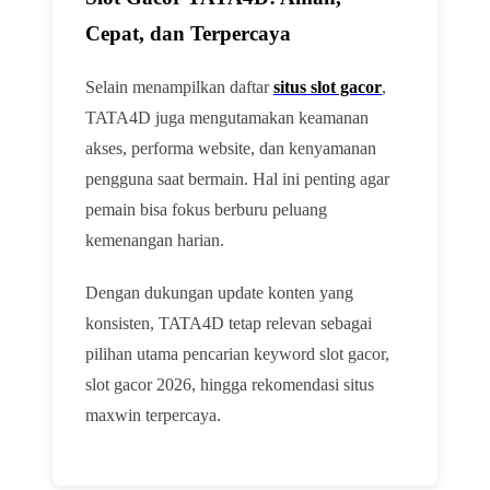
Cepat, dan Terpercaya
Selain menampilkan daftar
situs slot gacor
,
TATA4D juga mengutamakan keamanan
akses, performa website, dan kenyamanan
pengguna saat bermain. Hal ini penting agar
pemain bisa fokus berburu peluang
kemenangan harian.
Dengan dukungan update konten yang
konsisten, TATA4D tetap relevan sebagai
pilihan utama pencarian keyword slot gacor,
slot gacor 2026, hingga rekomendasi situs
maxwin terpercaya.