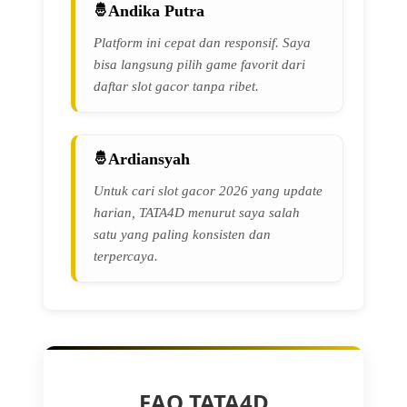
Andika Putra
Platform ini cepat dan responsif. Saya
bisa langsung pilih game favorit dari
daftar slot gacor tanpa ribet.
Ardiansyah
Untuk cari slot gacor 2026 yang update
harian, TATA4D menurut saya salah
satu yang paling konsisten dan
terpercaya.
FAQ TATA4D