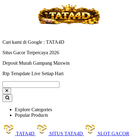
Cari kami di Google : TATA4D
Situs Gacor Terpercaya 2026
Deposit Murah Gampang Maxwin
Rtp Terupdate Live Setiap Hari
Explore Categories
Popular Products
TATA4D
SITUS TATA4D
SLOT GACOR