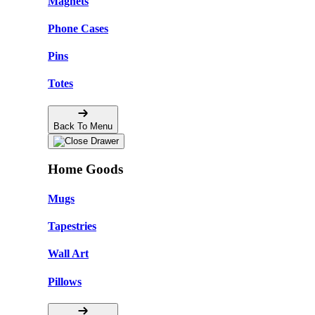
Magnets
Phone Cases
Pins
Totes
Back To Menu
Home Goods
Mugs
Tapestries
Wall Art
Pillows