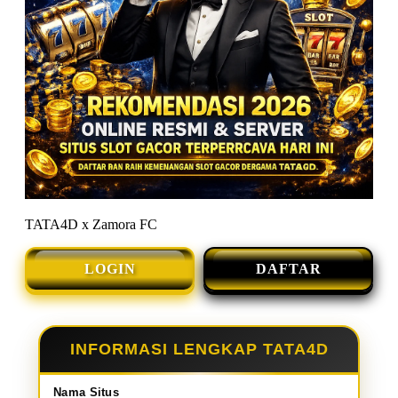
TATA4D x Zamora FC
LOGIN
DAFTAR
INFORMASI LENGKAP TATA4D
Nama Situs