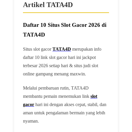
Artikel TATA4D
Daftar 10 Situs Slot Gacor 2026 di
TATA4D
Situs slot gacor
TATA4D
merupakan info
daftar 10 link slot gacor hari ini jackpot
terbesar 2026 setiap hari & situs judi slot
online gampang menang maxwin.
Melalui pembaruan rutin, TATA4D
membantu pemain menemukan link
slot
gacor
hari ini dengan akses cepat, stabil, dan
aman untuk pengalaman bermain yang lebih
nyaman.