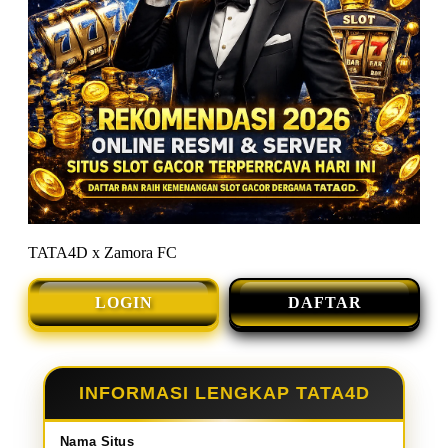
TATA4D x Zamora FC
LOGIN
DAFTAR
INFORMASI LENGKAP TATA4D
Nama Situs