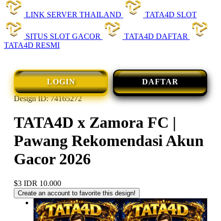
LINK SERVER THAILAND
TATA4D SLOT
SITUS SLOT GACOR
TATA4D DAFTAR
TATA4D RESMI
LOGIN
DAFTAR
Design ID: 74165272
TATA4D x Zamora FC |
Pawang Rekomendasi Akun
Gacor 2026
$3
IDR 10.000
Create an account to favorite this design!