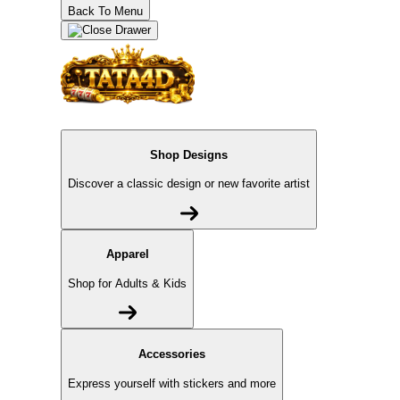
Back To Menu
Shop Designs
Discover a classic design or new favorite artist
Apparel
Shop for Adults & Kids
Accessories
Express yourself with stickers and more