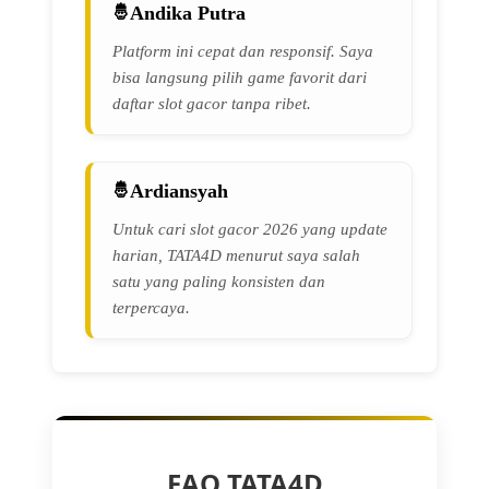
Andika Putra
Platform ini cepat dan responsif. Saya
bisa langsung pilih game favorit dari
daftar slot gacor tanpa ribet.
Ardiansyah
Untuk cari slot gacor 2026 yang update
harian, TATA4D menurut saya salah
satu yang paling konsisten dan
terpercaya.
FAQ TATA4D