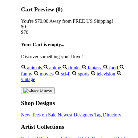
Cart Preview (0)
You're
$70.00
Away from
FREE US Shipping!
$0
$70
Your Cart is empty...
Discover something you'll love!
animals
anime
drinks
fantasy
food
funny
movies
sci-fi
sports
television
vintage
Shop Designs
New Tees on Sale
Newest Designers
Tag Directory
Artist Collections