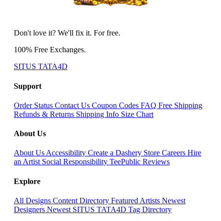
Don't love it? We'll fix it. For free.
100% Free Exchanges.
SITUS TATA4D
Support
Order Status
Contact Us
Coupon Codes
FAQ
Free Shipping
Refunds & Returns
Shipping Info
Size Chart
About Us
About Us
Accessibility
Create a Dashery Store
Careers
Hire
an Artist
Social Responsibility
TeePublic Reviews
Explore
All Designs
Content Directory
Featured Artists
Newest
Designers
Newest SITUS TATA4D
Tag Directory