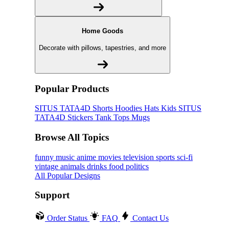
Home Goods
Decorate with pillows, tapestries, and more
Popular Products
SITUS TATA4D
Shorts
Hoodies
Hats
Kids SITUS
TATA4D
Stickers
Tank Tops
Mugs
Browse All Topics
funny
music
anime
movies
television
sports
sci-fi
vintage
animals
drinks
food
politics
All Popular Designs
Support
Order Status
FAQ
Contact Us