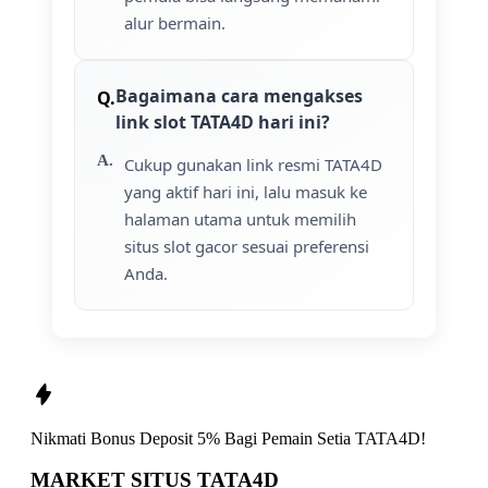
alur bermain.
Bagaimana cara mengakses
link slot TATA4D hari ini?
Cukup gunakan link resmi TATA4D
yang aktif hari ini, lalu masuk ke
halaman utama untuk memilih
situs slot gacor sesuai preferensi
Anda.
Nikmati
Bonus Deposit 5%
Bagi Pemain Setia
TATA4D!
MARKET SITUS TATA4D