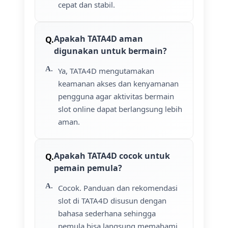
cepat dan stabil.
Apakah TATA4D aman
digunakan untuk bermain?
Ya, TATA4D mengutamakan
keamanan akses dan kenyamanan
pengguna agar aktivitas bermain
slot online dapat berlangsung lebih
aman.
Apakah TATA4D cocok untuk
pemain pemula?
Cocok. Panduan dan rekomendasi
slot di TATA4D disusun dengan
bahasa sederhana sehingga
pemula bisa langsung memahami