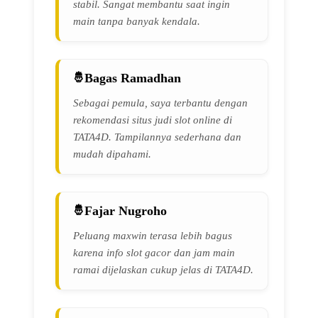
stabil. Sangat membantu saat ingin
main tanpa banyak kendala.
Bagas Ramadhan
Sebagai pemula, saya terbantu dengan
rekomendasi situs judi slot online di
TATA4D. Tampilannya sederhana dan
mudah dipahami.
Fajar Nugroho
Peluang maxwin terasa lebih bagus
karena info slot gacor dan jam main
ramai dijelaskan cukup jelas di TATA4D.